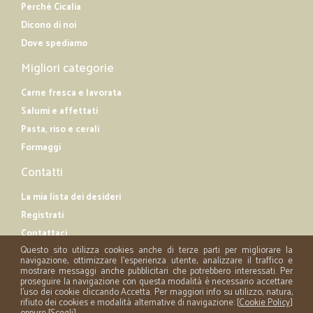
Perché Cicalia
Dicono di noi
Dove spediamo
Migliori categorie
Carne fresca e lavorata
Salumi e affettati
Pasta, riso e cerali
Formaggi
Contatti
La mia lista dei desideri
Registrati
Contattaci
Questo sito utilizza cookies anche di terze parti per migliorare la
navigazione, ottimizzare l'esperienza utente, analizzare il traffico e
mostrare messaggi anche pubblicitari che potrebbero interessati. Per
proseguire la navigazione con questa modalità è necessario accettare
l'uso dei cookie cliccando Accetta. Per maggiori info su utilizzo, natura,
rifiuto dei cookies e modalità alternative di navigazione: [
Cookie Policy
]