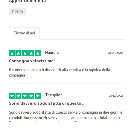
Approfondimenti
Mostra
Dicono di noi
—
Mauro S.
05/08/2025
Consegna velocissima!
Il numero dei prodotti disponibili alla vendita e la rapidità della
consegna
—
Trustpilot
28/12/2022
Sono davvero soddisfatta di questo…
Sono davvero soddisfatta di questo servizio, consegna in due giorni e
i prodotti buonissimi. Mi serviva della carne e mi sono affidata a loro.
Davvero buonissima , anche i formaggi. Sicuramente la comprerò
ancora. Soddisfattissima