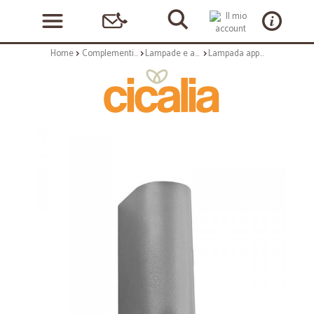
Home
Complementi arredo
Lampade e applique
Lampada applique per esterni tiziano - colore silver - 2xgu10 - 150x92x68mm