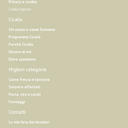
Privacy e cookie
—
Silvana G.
17/10/2019
Cookie banner
Ottimo servizio
Cicalia
Ottimo servizio, molto chiare le istruzioni per effettuare e seguire
l’ordinazione step by step, consegna esattamente nei tempi previsti
Chi siamo e come funziona
Programma Cicalia
—
Patrizia Z.
31/05/2019
Perché Cicalia
Puntuali e precisi
Dicono di noi
Puntuali nella consegna e precisi nell'invio delle e-mail informative
Dove spediamo
dei vari passaggi dall'acquisizione dell'ordine all'avvenuta consegna.
Migliori categorie
Accurati nell'imballo e ottimo rapporto qualità/prezzo in molti prodotti.
Carne fresca e lavorata
Salumi e affettati
Pasta, riso e cerali
Formaggi
Contatti
La mia lista dei desideri