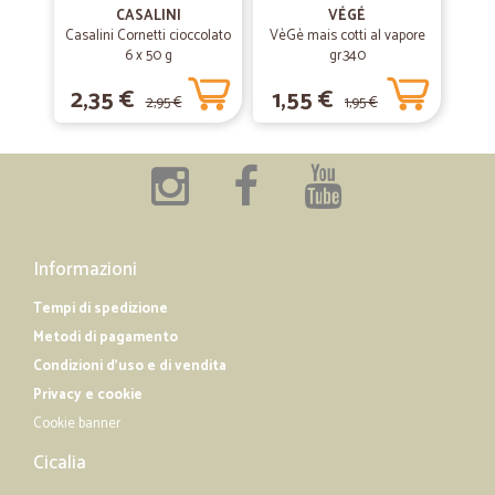
CASALINI
VÉGÉ
Casalini Cornetti cioccolato
—
Beata S.
VèGè mais cotti al vapore
06/03/2019
6 x 50 g
gr.340
Servizio molto buono
2,35 €
1,55 €
Servizio molto buono. Prodotti ben imballati. Sono arrivati intatti.
2,95 €
1,95 €
Peccato, che per il pagamento in contanti, se lo volessi scegliere, c'e'
il sovrapprezzo abbastanza alto.
Informazioni
Tempi di spedizione
Metodi di pagamento
Condizioni d'uso e di vendita
Privacy e cookie
Cookie banner
Cicalia