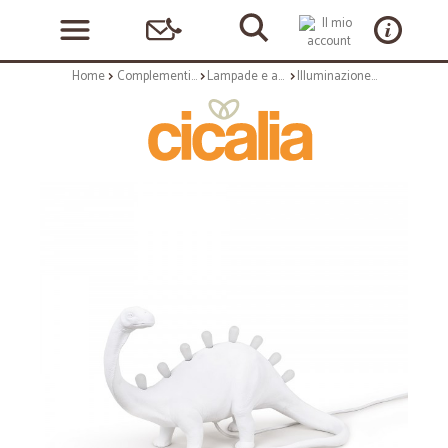
Home
Complementi arredo
Lampade e applique
Illuminazione: Jurassic lampada in resina brontosaurus