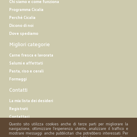
Chi siamo e come funziona
Programma Cicalia
Perché Cicalia
Dicono di noi
Dove spediamo
Migliori categorie
Carne fresca e lavorata
Salumi e affettati
Pasta, riso e cerali
Formaggi
Contatti
La mia lista dei desideri
Registrati
Contattaci
Questo sito utilizza cookies anche di terze parti per migliorare la
navigazione, ottimizzare l'esperienza utente, analizzare il traffico e
mostrare messaggi anche pubblicitari che potrebbero interessati. Per