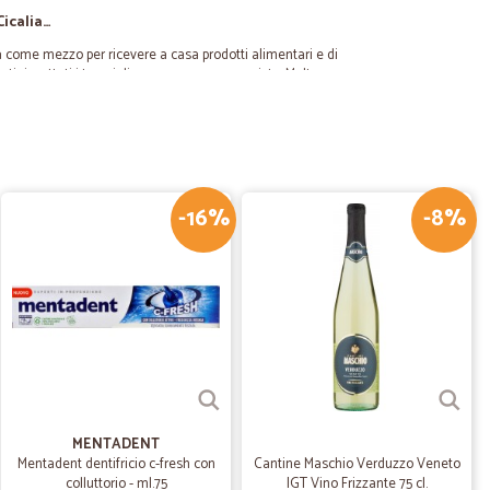
Cicalia…
lia come mezzo per ricevere a casa prodotti alimentari e di
ati rispettati i tempi di consegna come previsto. Molto
torare la spedizione. Non ho riscontrato problemi alla
ato fisico del pacco. Come inizio promette bene e ben
.
22/09/2020
-16%
-8%
equo
l momento il migliore tra quelli da me utilizzati
29/08/2020
nalità
 consigliare a tutti!!!
MENTADENT
Mentadent dentifricio c-fresh con
Cantine Maschio Verduzzo Veneto
02/07/2020
colluttorio - ml.75
IGT Vino Frizzante 75 cl.