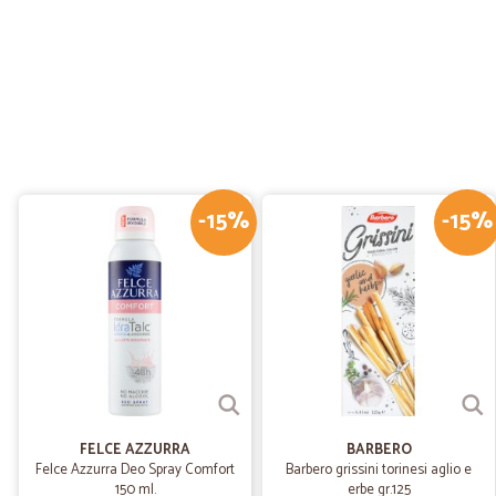
-15%
-15%
FELCE AZZURRA
BARBERO
Felce Azzurra Deo Spray Comfort
Barbero grissini torinesi aglio e
150 ml.
erbe gr.125