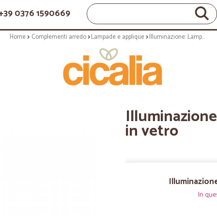
+39 0376 1590669
Home
Complementi arredo
Lampade e applique
Illuminazione: Lampada da soffitto in vetro
Illuminazione
in vetro
Illuminazion
In que