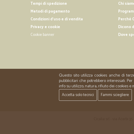
Tempi di spedizione
Chi siam
Metodi di pagamento
Programm
Condizioni d'uso e di vendita
Perché C
Privacy e cookie
Dicono d
Cookie banner
Dove sp
Questo sito utilizza cookies anche di terz
pubblicitari che potrebbero interessati. P
info su utilizzo, natura, rifiuto dei cookies e
Accetta solo tecnici
Fammi sciegliere
Cicalia srl - via Acerbi