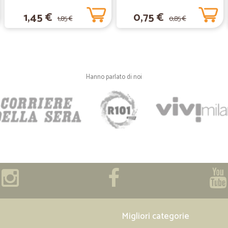
Perfetta
1,45 €
0,75 €
1,85 €
0,85 €
Perfetta, precisa, puntuale. Ottimo 
—
Kevin geor
Tutto bene
Hanno parlato di noi
Tutto bene. Cos'altro devo scrivere
—
Daria M.
buon servizio, un po' diffic
buon servizio soprattutto in tempo 
in cui poter sperare, dopo vari giorn
minuti dopo...
—
Anna C.
Migliori categorie
Consigliatissimo