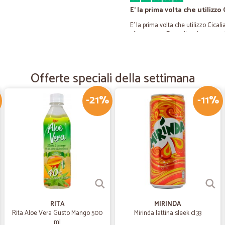
E' la prima volta che utilizzo 
E' la prima volta che utilizzo Cica
altro genere. Devo dire che sono st
utile è stata la possibilità di moni
consegna per quanto riguarda lo st
meritate 5 stelle.
Offerte speciali della settimana
—
Giuseppe N
-21%
-11%
Alimentari in casa a prezzo 
Alimentari in casa a prezzo equo. A
—
Mauro S.
Qualità,velocità,e professio
Qualità,velocità,e professionalità Da
RITA
MIRINDA
Rita Aloe Vera Gusto Mango 500
Mirinda lattina sleek cl.33
—
Giuseppe L.
ml