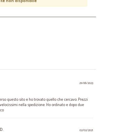
e non disponibile
29/08/2023
erso questo sito e ho trovato quello che cercavo. Prezzi
velocissimi nella spedizione. Ho ordinato e dopo due
ico
D.
02/02/2021