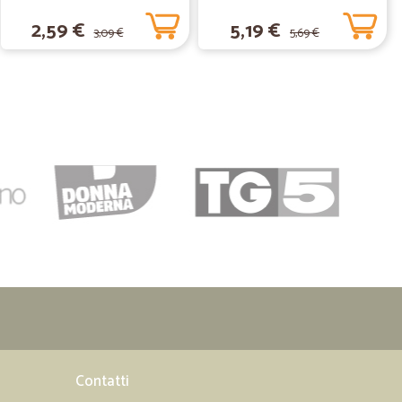
2,59 €
5,19 €
3,09 €
5,69 €
servizio.
ge S.
17/06/2020
?
08/04/2020
oltoso farcela in tempi COVID
di COVID-19...unica pecca l'orario della finestra temporale
i di tentativi, di inviare l'ordine: da mezzanotte a pochi
16/12/2018
Contatti