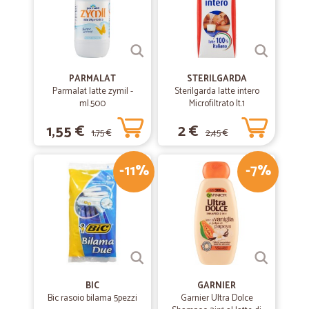
Ottimo
Spedizione veloce, nel complesso curata (nonostante due yogurt si
fossero aperti) e prodotti di qualità, ben refrigerati. Servizio di corriere
molto efficiente e cortese.
PARMALAT
STERILGARDA
Parmalat latte zymil -
Sterilgarda latte intero
ml.500
—
Franco A.
Microfiltrato lt.1
14/06/2020
Puntuale e precisa
1,55 €
2 €
1,75 €
2,45 €
Puntuale e precisa
-11%
-7%
—
Mario C.
02/12/2019
Puntuali e precisi
Puntuali e precisi
—
Elena S.
29/08/2019
BIC
GARNIER
Grazie
Bic rasoio bilama 5pezzi
Garnier Ultra Dolce