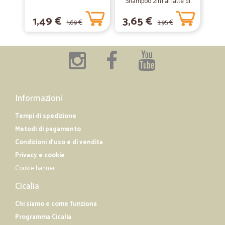
Shampoo 2in1 al latte di
La spedizione è stata veloce. I prodotti acquistati hanno scadenza
Vaniglia e polpa di Papaya
lunga. Perciò sono molto soddisfatta.
1,49 €
3,65 €
per capelli lunghi, 300 ml.
1,69 €
3,95 €
—
Gaia R.
30/06/2019
Soddisfatta pienamente
Puntuali nella spedizione. Tutto ok.
Informazioni
Tempi di spedizione
Metodi di pagamento
Condizioni d'uso e di vendita
Privacy e cookie
Cookie banner
Cicalia
Chi siamo e come funziona
Programma Cicalia