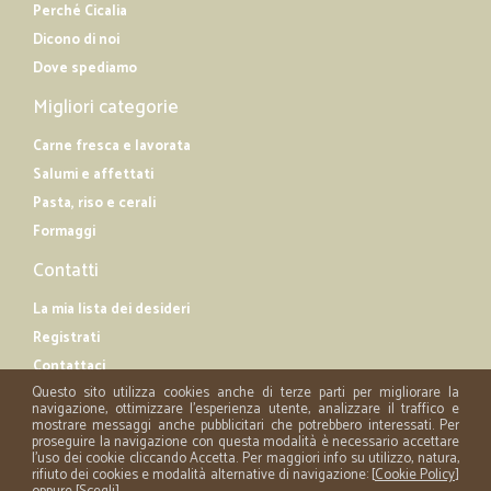
Perché Cicalia
Dicono di noi
Dove spediamo
Migliori categorie
Carne fresca e lavorata
Salumi e affettati
Pasta, riso e cerali
Formaggi
Contatti
La mia lista dei desideri
Registrati
Contattaci
Questo sito utilizza cookies anche di terze parti per migliorare la
navigazione, ottimizzare l'esperienza utente, analizzare il traffico e
mostrare messaggi anche pubblicitari che potrebbero interessati. Per
proseguire la navigazione con questa modalità è necessario accettare
l'uso dei cookie cliccando Accetta. Per maggiori info su utilizzo, natura,
rifiuto dei cookies e modalità alternative di navigazione: [
Cookie Policy
]