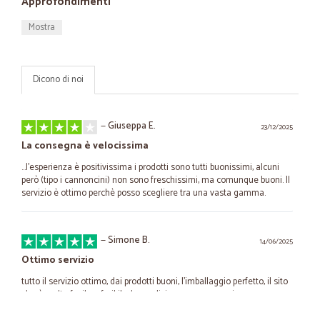
Approfondimenti
Mostra
Dicono di noi
—
Giuseppa E.
23/12/2025
La consegna è velocissima
...l'esperienza è positivissima i prodotti sono tutti buonissimi, alcuni
però (tipo i cannoncini) non sono freschissimi, ma comunque buoni. Il
servizio è ottimo perchè posso scegliere tra una vasta gamma.
—
Simone B.
14/06/2025
Ottimo servizio
tutto il servizio ottimo, dai prodotti buoni, l'imballaggio perfetto, il sito
che è molto facile e fruibile, la spedizione sempre precisa e
conveniente. Ringrazio per questo ottimo servizio.