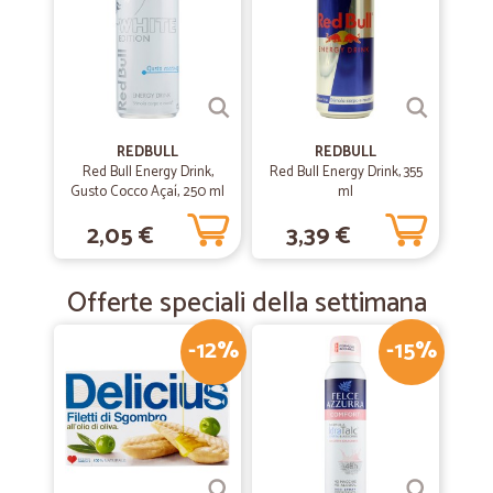
Soddisfatta del servizio
—
Siro B.
12/02/2020
Gente seria
REDBULL
REDBULL
Gente seria , affidabile , anche se un po' lenta, per il resto tutto in
Red Bull Energy Drink,
Red Bull Energy Drink, 355
tempi normali !S.B.
Gusto Cocco Açaí, 250 ml
ml
2,05 €
3,39 €
—
Monica M.
04/12/2018
Sito fantastico
Offerte speciali della settimana
Sito fantastico, prezzi nella norma, consegna veloce, imballo prodotti
perfetto... Tutto ok! Consiglio di provare.
-12%
-15%