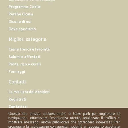
Programma Cicalia
Perché Cicalia
Dicono di noi
Dove spediamo
Migliori categorie
Carne fresca e lavorata
Salumi e affettati
Pasta, riso e cerali
Formaggi
Contatti
La mia lista dei desideri
Registrati
Contattaci
Questo sito utilizza cookies anche di terze parti per migliorare la
navigazione, ottimizzare l'esperienza utente, analizzare il traffico e
mostrare messaggi anche pubblicitari che potrebbero interessati. Per
proseguire la navigazione con questa modalità è necessario accettare