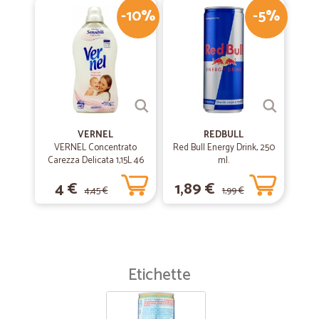
-10%
-5%
VERNEL
REDBULL
VERNEL Concentrato
Red Bull Energy Drink, 250
Carezza Delicata 1,15L 46
ml.
lavaggi
4 €
1,89 €
4,45 €
1,99 €
Etichette