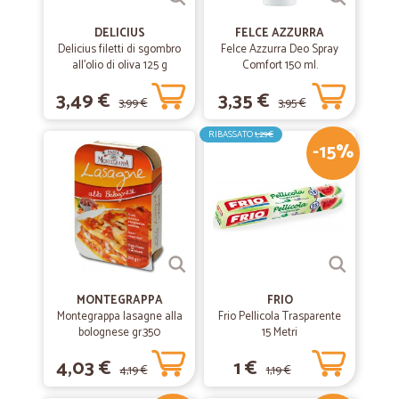
DELICIUS
FELCE AZZURRA
Delicius filetti di sgombro
Felce Azzurra Deo Spray
all'olio di oliva 125 g
Comfort 150 ml.
3,49 €
3,35 €
3,99 €
3,95 €
RIBASSATO
1,29€
-15%
MONTEGRAPPA
FRIO
Montegrappa lasagne alla
Frio Pellicola Trasparente
bolognese gr.350
15 Metri
4,03 €
1 €
4,19 €
1,19 €