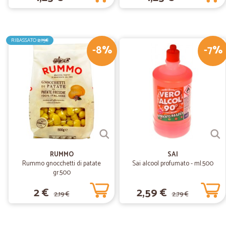
RIBASSATO
2,75€
-8%
-7%
RUMMO
SAI
Rummo gnocchetti di patate
Sai alcool profumato - ml.500
gr.500
2 €
2,59 €
2,19 €
2,79 €