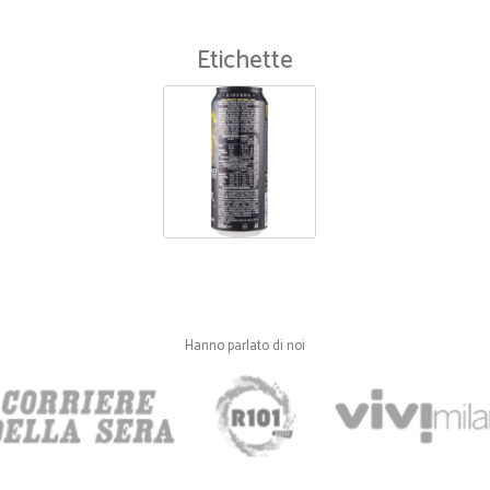
Tutto perfetto!!!
Etichette
—
Roberto F.
Ottimo!
Ottimo servizio!
Hanno parlato di noi