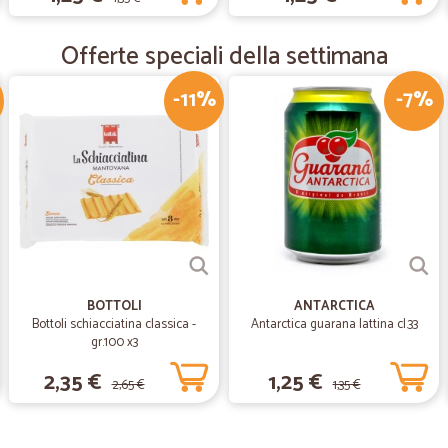
Non sarà l'ultima volta
Offerte speciali della settimana
Gentili e disponibili. Non mi hanno
istruzioni telefoniche per lasciare
Consigliatissimo!
-11%
-7%
—
Laura V.
Efficienti e veloci
Efficienti e veloci
—
Catia R.
consegna veloce e pacco pe
BOTTOLI
ANTARCTICA
Bottoli schiacciatina classica -
Antarctica guarana lattina cl.33
consegna veloce e pacco perfetto
gr.100 x3
2,35 €
1,25 €
2,65 €
1,35 €
—
Donatella T
Tutto perfetto!!!