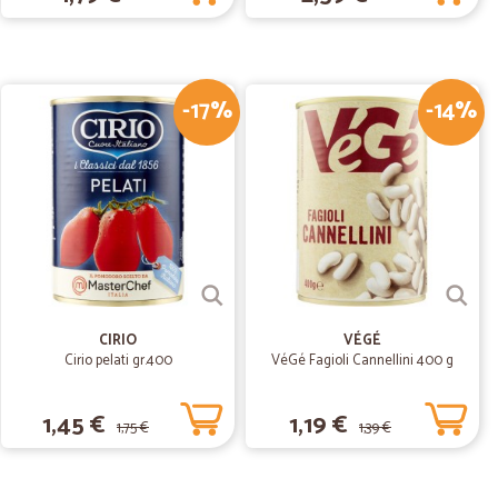
 trovato a casa ed hanno seguito alla lettera le mie
 il pacco. (Nonostante fosse pure bello pesante)
-17%
-14%
10/03/2020
07/02/2020
rfetto
CIRIO
VÉGÉ
Cirio pelati gr.400
VéGé Fagioli Cannellini 400 g
1,45 €
1,19 €
1,75 €
1,39 €
.
09/01/2020