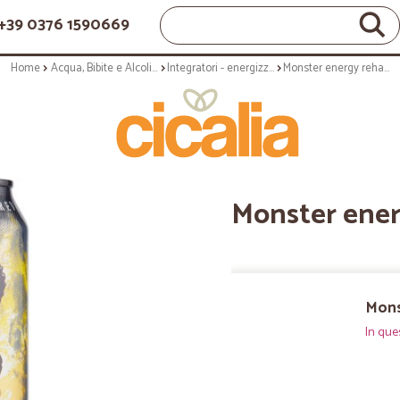
+39 0376 1590669
Home
Acqua, Bibite e Alcolici
Integratori - energizzanti
Monster energy rehab cl.50
Monster ener
Mons
In que