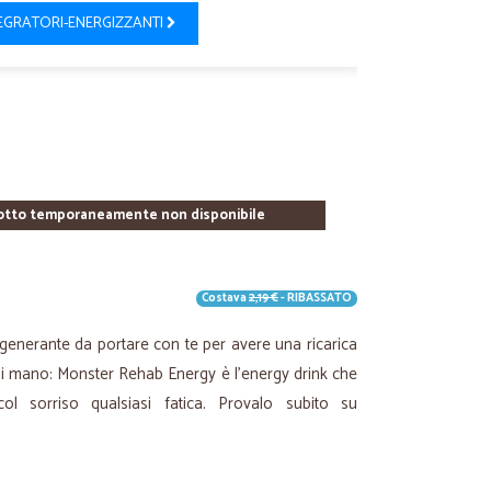
EGRATORI-ENERGIZZANTI
otto temporaneamente non disponibile
Costava
2,19 €
- RIBASSATO
igenerante da portare con te per avere una ricarica
di mano: Monster Rehab Energy è l’energy drink che
col sorriso qualsiasi fatica. Provalo subito su