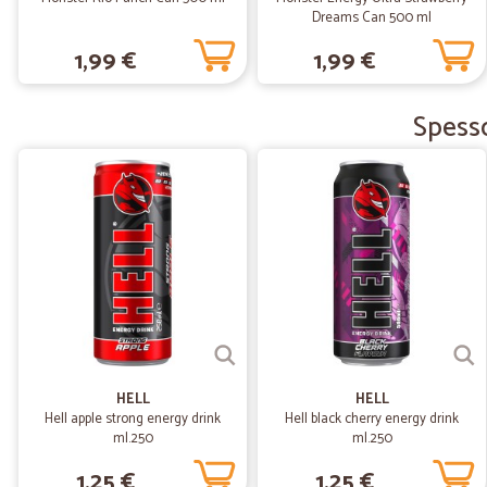
Dreams Can 500 ml
1,99 €
1,99 €
Spesso
HELL
HELL
Hell apple strong energy drink
Hell black cherry energy drink
ml.250
ml.250
1,25 €
1,25 €