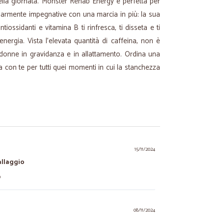
lla giornata. Monster Rehab Energy è perfetta per
olarmente impegnative con una marcia in più: la sua
tiossidanti e vitamina B ti rinfresca, ti disseta e ti
energia. Vista l’elevata quantità di caffeina, non è
e donne in gravidanza e in allattamento. Ordina una
la con te per tutti quei momenti in cui la stanchezza
15/11/2024
allaggio
o
08/11/2024