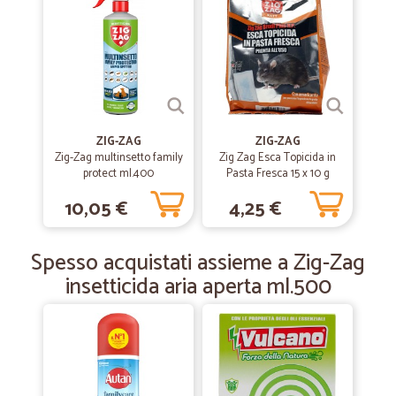
Ottimo venditore
Ottimo venditore, ottima scelta di prodotti, prezzi concorrenziali e
spedizione velocissima.
—
Irina C.
26/01/2019
Spedizione veloce
ZIG-ZAG
ZIG-ZAG
Zig-Zag multinsetto family
Zig Zag Esca Topicida in
Spedizione veloce, servizio ottimo. Grazie.
protect ml.400
Pasta Fresca 15 x 10 g
10,05 €
4,25 €
—
Vitaliana B.
11/12/2018
Pienamente soddisfatta
Spesso acquistati assieme a Zig-Zag
Consegna puntuale e veloce Servizio clienti efficiente Pienamente
insetticida aria aperta ml.500
soddisfatta:-))