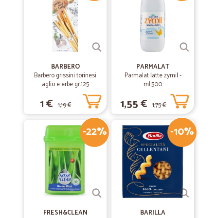
BARBERO
PARMALAT
Barbero grissini torinesi
Parmalat latte zymil -
aglio e erbe gr.125
ml.500
1 €
1,55 €
1,19 €
1,75 €
-22%
-10%
FRESH&CLEAN
BARILLA