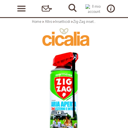
Home
Altro
Insetticidi
Zig-Zag insetticida aria aperta ml.500