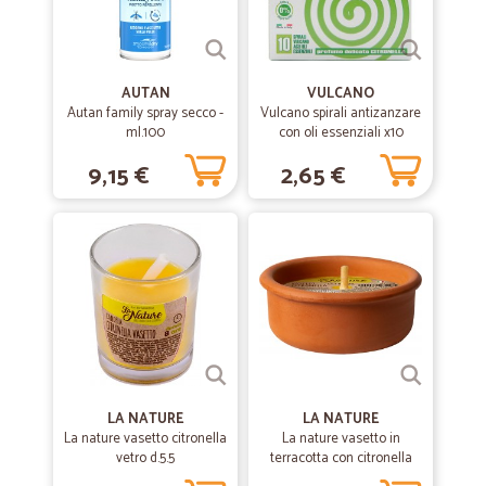
AUTAN
VULCANO
Autan family spray secco -
Vulcano spirali antizanzare
ml.100
con oli essenziali x10
9,15 €
2,65 €
LA NATURE
LA NATURE
La nature vasetto citronella
La nature vasetto in
vetro d.5.5
terracotta con citronella
d.7,5