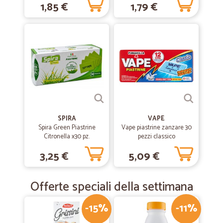
1,85 €
1,79 €
SPIRA
VAPE
Spira Green Piastrine
Vape piastrine zanzare 30
Citronella x30 pz.
pezzi classico
3,25 €
5,09 €
Offerte speciali della settimana
-15%
-11%