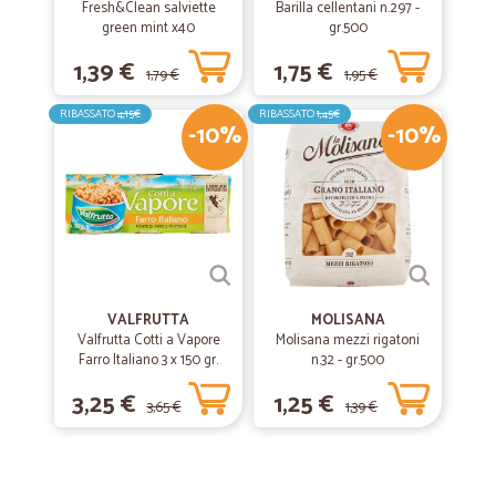
Fresh&Clean salviette
Barilla cellentani n.297 -
green mint x40
gr.500
1,39 €
1,75 €
1,79 €
1,95 €
RIBASSATO
4,15€
RIBASSATO
1,45€
-10%
-10%
VALFRUTTA
MOLISANA
Valfrutta Cotti a Vapore
Molisana mezzi rigatoni
Farro Italiano 3 x 150 gr.
n.32 - gr.500
3,25 €
1,25 €
3,65 €
1,39 €