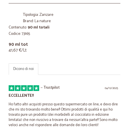
Tipologia: Zanzare
Brand: La nature
Contenuto:
90 ml totali
Codice: 73165
90 ml tot
41,67 €/Lt
Dicono di noi
—
Trustpilot
04/12/2025
ECCELLENTE!!
Ho fatto altri acquisti presso questo supermercato on line, e devo dire
che mi sto trovando molto bene!! Ottimi prodotti di qualità e qui ho
trovato pure un prodotto (dei morbidelli al cioccolato in edizione
limitata) che non riuscivo a trovare da nessun'altra parte!! Sono molto
veloci anche nel rispondere alle domande dei loro clienti!