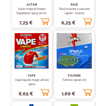
Il servizio non e' abbastanza veloce, ma nel contesto tutto regolare.
AUTAN
RAID
Forse i prezzi sarebbero da rivedere in quanto un gran risparmio non
Autan tropical Insetto
Raid mosche e zanzare
l'ho notato almeno per quanto riguarda il mio acquisto.Nel complesso
Repellente Spray 50 ml.
rapido - ml.400
buon venditore
7,25 €
6,25 €
VAPE
FULMINE
Vape liquido magic 48 ore
Fulmine spirali x10
spina
8,65 €
1,69 €