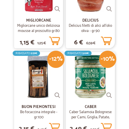
MIGLIORCANE
DELICIUS
Migliorcane unico deliziosa
Delicius filetti di alici all'olio
mousse al prosciutto gr.80
oliva - gr.90
1,15 €
6 €
1,25 €
6,59 €
RIBASSATO
2,59€
RIBASSATO
3,69€
-12%
-10%
BUON PIEMONTESI
CABER
Bo focaccina integrale -
Caber Salamoia Bolognese
gr.100
per Carni, Griglia, Patate,
Verdure 200 gr.