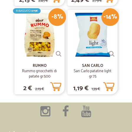
2,15 €
2,49 €
2,45 €
2,79 €
RIBASSATO
2,75€
-8%
-14%
RUMMO
SAN CARLO
Rummo gnocchetti di
San Carlo patatine light
patate gr.500
gr.75
2 €
1,19 €
2,19 €
1,39 €