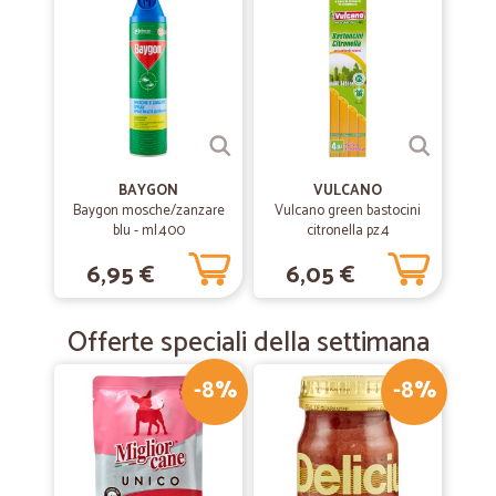
BAYGON
VULCANO
Baygon mosche/zanzare
Vulcano green bastocini
blu - ml.400
citronella pz.4
6,95 €
6,05 €
Offerte speciali della settimana
-8%
-8%