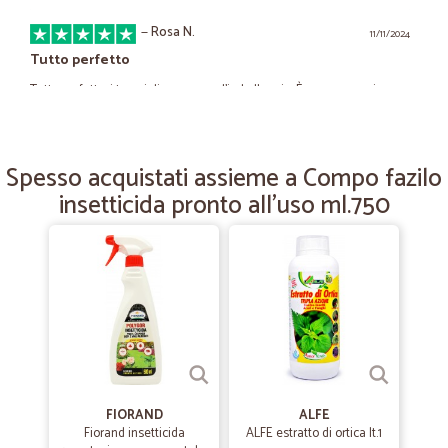
—
Rosa N.
11/11/2024
Tutto perfetto
Tutto perfetto, i tempi di consegna, l’imballaggio. È sempre un piacere
ricevere i prodotti preferiti. Grazie
Spesso acquistati assieme a Compo fazilo
—
Laura G.
26/04/2023
insetticida pronto all'uso ml.750
Precisa e puntuale
Precisa e puntuale
—
Angel A.
24/01/2023
Soddisfatto
Tutto perfetto, consegna veloce.
FIORAND
ALFE
—
Ennio D.
13/09/2022
Fiorand insetticida
ALFE estratto di ortica lt.1