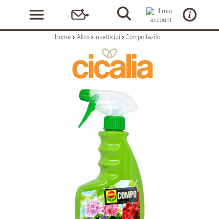
Home
Altro
Insetticidi
Compo fazilo insetticida pronto all'uso ml.750