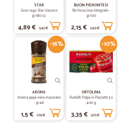
STAR
BUON PIEMONTESI
Gran ragu Star classico
Bo focaccina integrale -
gr.180 x2
gr.100
4,89 €
2,15 €
5,45 €
2,45 €
-16%
-10%
AROMA
ORTOLINA
Aroma pepe nero macinato
Rodolfi Polpa in Pezzetti 3 x
- gr.46
400 g
1,5 €
3,35 €
1,79 €
3,75 €