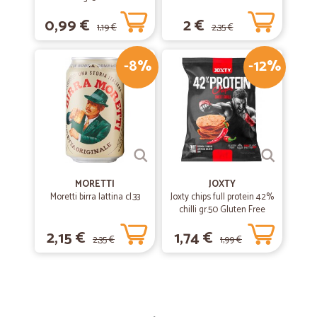
0,99 €
2 €
1,19 €
2,35 €
-8%
-12%
MORETTI
JOXTY
Moretti birra lattina cl.33
Joxty chips full protein 42%
chilli gr.50 Gluten Free
2,15 €
1,74 €
2,35 €
1,99 €