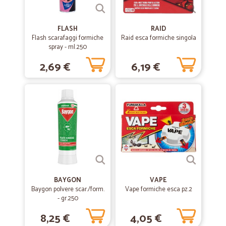
—
Gianfranco G.
28/09/2020
tempi di consegna eccellenti
FLASH
RAID
tempi di consegna eccellenti, prodotti ottimi!
Flash scarafaggi formiche
Raid esca formiche singola
spray - ml.250
2,69 €
6,19 €
—
Rino F.
08/07/2020
Ottimo prezzo e consegne rapidissime
Ottimo prezzo e consegne rapidissime
—
Valentina S.
12/05/2020
Un ottimo servizio peccato non trovare…
Un ottimo servizio peccato non trovare i surgelati
BAYGON
VAPE
Baygon polvere scar./form.
Vape formiche esca pz.2
—
Gianluca S.
07/03/2020
- gr.250
Precisi
8,25 €
4,05 €
Prodotti come da descrizione e spedizione regolare. Consigliato