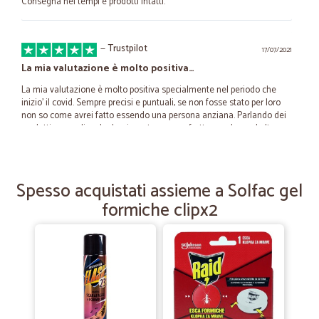
Consegna nei tempi e prodotti intatti.
—
Trustpilot
17/07/2021
La mia valutazione è molto positiva…
La mia valutazione è molto positiva specialmente nel periodo che
inizio' il covid. Sempre precisi e puntuali, se non fosse stato per loro
non so come avrei fatto essendo una persona anziana. Parlando dei
prodotti posso dire che ho ricevuto sempre frutta , verdura ed altre
cose come la carne salumi formaggi,sempre freschi perché viaggiano
in mezzi refrigerati.Qualche piccola incomprensione che penso possa
capitare sempre ma tranquillamente risolta. Quello che concludo nel
caso non siete convinti provate per darmi ragione
Spesso acquistati assieme a Solfac gel
formiche clipx2
—
Viki M.
08/03/2021
Consegna nei tempi previsti con il…
Consegna nei tempi previsti con il corriere BRT. 5 stelle pienamente
meritati al corriere,