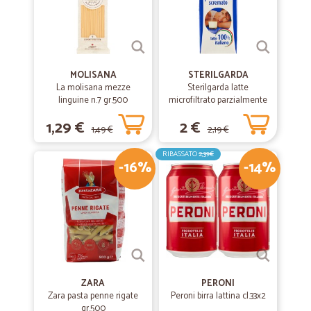
MOLISANA
STERILGARDA
La molisana mezze
Sterilgarda latte
linguine n.7 gr.500
microfiltrato parzialmente
scremato lt.1
1,29 €
2 €
1,49 €
2,19 €
RIBASSATO
2,39€
-16%
-14%
ZARA
PERONI
Zara pasta penne rigate
Peroni birra lattina cl.33x2
gr.500