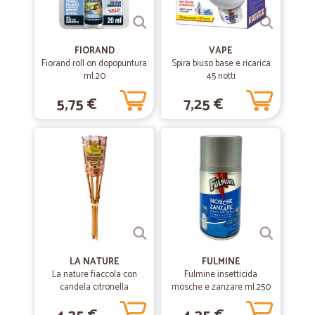
FIORAND
VAPE
Fiorand roll on dopopuntura
Spira biuso base e ricarica
ml.20
45 notti
5,75 €
7,25 €
LA NATURE
FULMINE
La nature fiaccola con
Fulmine insetticida
candela citronella
mosche e zanzare ml.250