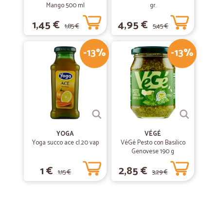
Mango 500 ml
gr.
1,45 €
4,95 €
1,85 €
5,45 €
-13%
-13%
YOGA
VÉGÉ
Yoga succo ace cl.20 vap
VéGé Pesto con Basilico
Genovese 190 g
1 €
2,85 €
1,15 €
3,29 €