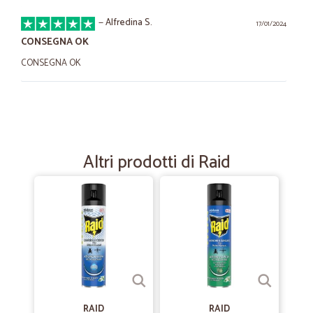
—
Alfredina S.
17/01/2024
CONSEGNA OK
CONSEGNA OK
—
Lucia M.
19/12/2023
Lo consiglio
Prezzi convenienti e consegna velocissima
Altri prodotti di Raid
—
Giulia D.
10/06/2021
Tutto perfetto tranne le fragole tutte…
Tutto perfetto tranne le fragole tutte schiacciate e il giorno dopo
marce
—
Rosalia D.
06/07/2020
RAID
RAID