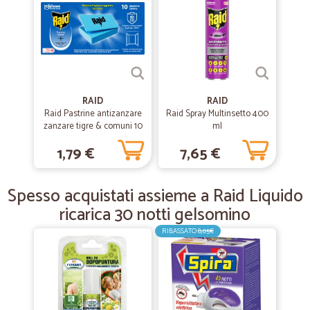
benissimo !!!
—
Alda B.
10/03/2019
Presisa
Presisa, puntuale.
RAID
RAID
Raid Pastrine antizanzare
Raid Spray Multinsetto 400
zanzare tigre & comuni 10
ml
piastrine laminate
—
Trustpilot
05/06/2017
1,79 €
7,65 €
Ho ordinato il 30 maggio e ho ricevuto …
Ho ordinato il 30 maggio e ho ricevuto il tutto il 31 maggio. I prodotti
Spesso acquistati assieme a Raid Liquido
sono arrivati bene e integri.
ricarica 30 notti gelsomino
RIBASSATO
8,05€