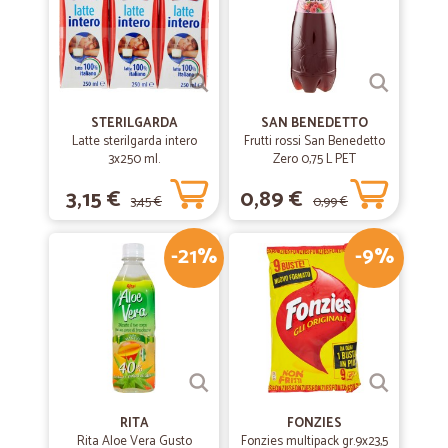
STERILGARDA
SAN BENEDETTO
Latte sterilgarda intero
Frutti rossi San Benedetto
3x250 ml.
Zero 0,75 L PET
3,15 €
0,89 €
3,45 €
0,99 €
-21%
-9%
RITA
FONZIES
Rita Aloe Vera Gusto
Fonzies multipack gr.9x23,5