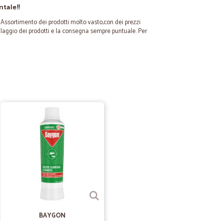
tale!!
Assortimento dei prodotti molto vasto,con dei prezzi
allaggio dei prodotti e la consegna sempre puntuale. Per
28/09/2021
utto perfettamente imballato
06/06/2021
mpo reale il buon fine del pagamento tramite carta di
rno dopo per avere evidenza del buon fine dell’ordine fatto.
10/06/2021
BAYGON