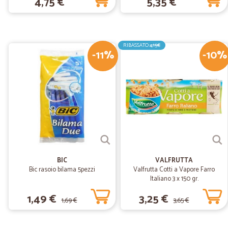
4,75 €
5,35 €
RIBASSATO
4,15€
-11%
-10%
BIC
VALFRUTTA
Bic rasoio bilama 5pezzi
Valfrutta Cotti a Vapore Farro
Italiano 3 x 150 gr.
1,49 €
3,25 €
1,69 €
3,65 €