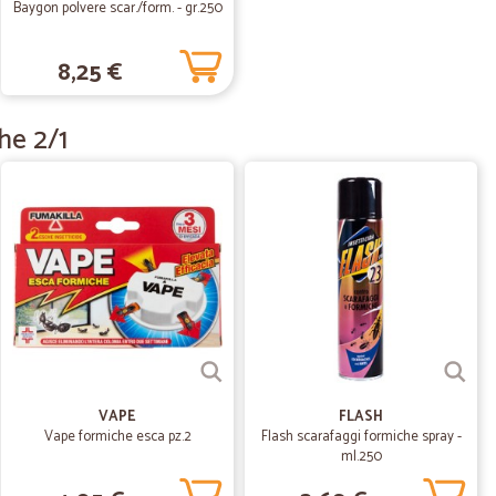
Baygon polvere scar./form. - gr.250
agole tutte…
tte schiacciate e il giorno dopo marce
8,25 €
26/08/2020
he 2/1
ga la consegna.
20/06/2020
24/05/2020
VAPE
FLASH
Vape formiche esca pz.2
Flash scarafaggi formiche spray -
ml.250