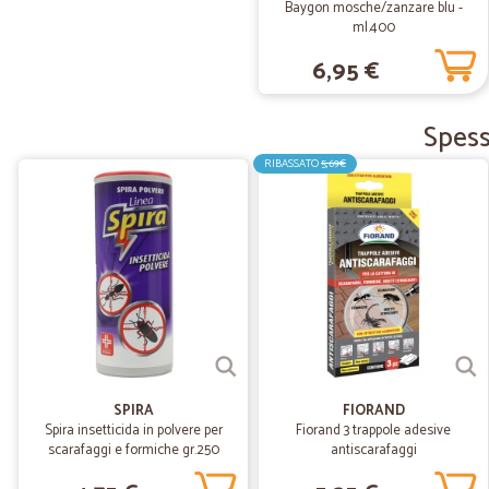
Baygon mosche/zanzare blu -
ml.400
6,95 €
Spess
RIBASSATO
5,69€
SPIRA
FIORAND
Spira insetticida in polvere per
Fiorand 3 trappole adesive
scarafaggi e formiche gr.250
antiscarafaggi