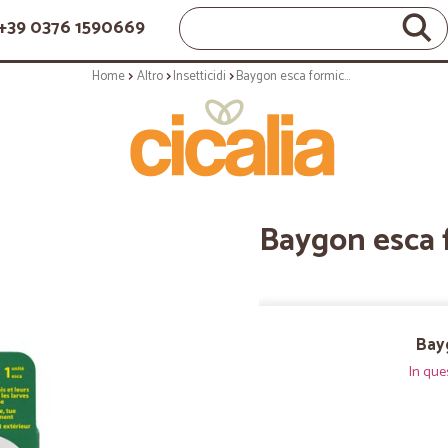
+39 0376 1590669
Home
Altro
Insetticidi
Baygon esca formiche 2/1
Baygon esca 
Bay
In que