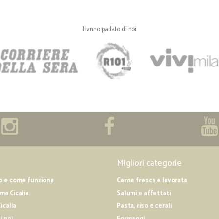
Hanno parlato di noi
Migliori categorie
o e come funziona
Carne fresca e lavorata
a Cicalia
Salumi e affettati
icalia
Pasta, riso e cerali
i noi
Formaggi