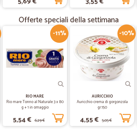
5,69 €
3,55 €
—
Paola P.
Offerte speciali della settimana
Consegna veloce e puntual
Consegna veloce e puntuale. Ottim
-11%
-10%
—
Sabrina C.
Spedizione veloce e prodotti
Spedizione veloce e prodotti imbal
RIO MARE
AURICCHIO
Rio mare Tonno al Naturale 3 x 80
Auricchio crema di gorgonzola
g + 1 in omaggio
gr.150
5,54 €
4,55 €
6,29 €
5,05 €