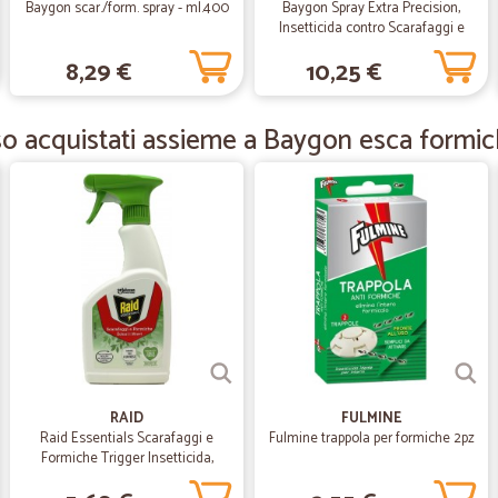
Baygon scar./form. spray - ml.400
Baygon Spray Extra Precision,
Tutto perfetto tranne le fr
Insetticida contro Scarafaggi e
Tutto perfetto tranne le fragole tu
Formiche, 1 Confezione da 400 ml
8,29 €
10,25 €
—
Fabio B.
o acquistati assieme a Baygon esca formic
Abbastanza soddisfatto
Abbastanza soddisfatto, un po' lun
—
Marta C.
Tutto perfetto
Tutto perfetto! Qualità e servizio.
—
Alberto F.
RAID
FULMINE
precisi e qualità buona
Raid Essentials Scarafaggi e
Fulmine trappola per formiche 2pz
Formiche Trigger Insetticida,
precisi e qualità buona
Azione rapida, 1 Trigger da 500 ml