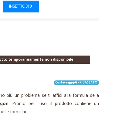
INSETTICIDI
otto temporaneamente non disponibile
Costava
5,55 €
- RIBASSATO
o più un problema se ti affidi alla formula della
ygon
. Pronto per l'uso, il prodotto contiene un
ae le formiche.