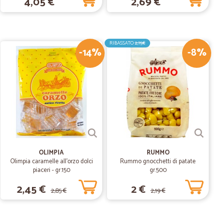
4,05 €
2,69 €
23/01/2020
e
o servizio.
RIBASSATO
2,75€
-14%
-8%
31/07/2019
 imballati…
lati accuratamente.
OLIMPIA
RUMMO
Olimpia caramelle all'orzo dolci
Rummo gnocchetti di patate
piaceri - gr.150
gr.500
2,45 €
2 €
2,85 €
2,19 €