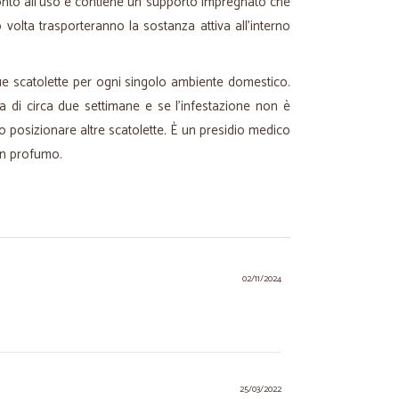
onto all'uso e contiene un supporto impregnato che
 volta trasporteranno la sostanza attiva all'interno
due scatolette per ogni singolo ambiente domestico.
a di circa due settimane e se l'infestazione non è
 posizionare altre scatolette. È un presidio medico
un profumo.
02/11/2024
25/03/2022