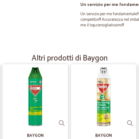
Un servizio per me fondamen
Un servizio per me fondamentale!! 
competitivi!!! Accuratezza nel imb
me il top,consigliatissimi!!!
—
Angela M.
Ottimi prezzi
Altri prodotti di Baygon
Ottimi prezzi, consegna veloce e t
—
Amedeo T.
Visibilità del pagamento
Non è stato possibile vedere in te
credito. Ho dovuto aspettare il gio
Ottimo il servizio di consegna.
—
Giulia D.
BAYGON
BAYGON