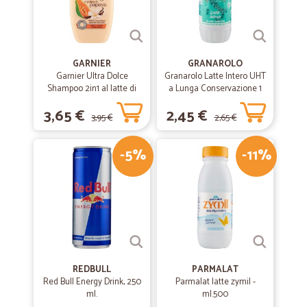
GARNIER
GRANAROLO
Garnier Ultra Dolce
Granarolo Latte Intero UHT
Shampoo 2in1 al latte di
a Lunga Conservazione 1
Vaniglia e polpa di Papaya
Lt.
3,65 €
2,45 €
per capelli lunghi, 300 ml.
3,95 €
2,65 €
-5%
-11%
REDBULL
PARMALAT
Red Bull Energy Drink, 250
Parmalat latte zymil -
ml.
ml.500