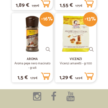
1,89 €
1,55 €
1,99 €
1,75 €
-16%
-13%
AROMA
VICENZI
Aroma pepe nero macinato
Vicenzi amaretti - gr.100
- gr.46
1,5 €
1,29 €
1,79 €
1,49 €