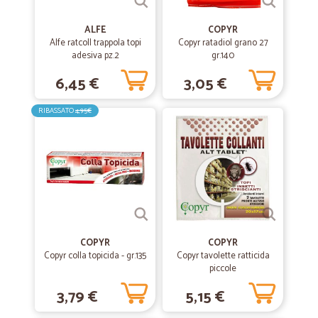
—
Mario angelo P.
27/06/2020
ALFE
COPYR
Consegne regolari ottimi corrieri e…
Alfe ratcoll trappola topi
Copyr ratadiol grano 27
adesiva pz.2
gr.140
Consegne regolari ottimi corrieri e prodotti di qualità
6,45 €
3,05 €
—
Marika S.
RIBASSATO
4,95€
11/06/2020
Spedizione veloce
Spedizione veloce Consegna precisa collocata dal personale davanti
alla porta di casa. Prodotti ben confezionati e perfettamente
inscatolati.
—
Claudia T.
02/03/2020
ottimo servizio
COPYR
COPYR
Copyr colla topicida - gr.135
Copyr tavolette ratticida
ottimo servizio
piccole
3,79 €
5,15 €
—
Antonio O.
27/06/2019