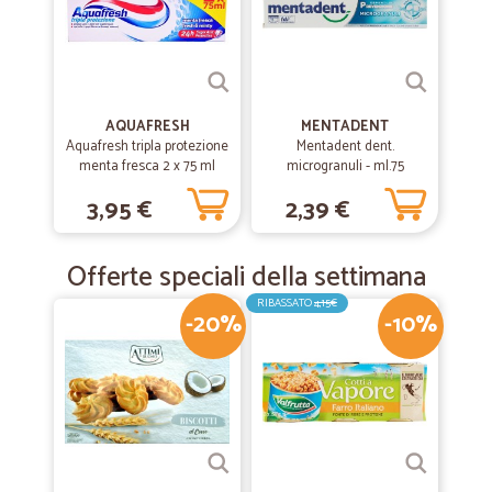
AQUAFRESH
MENTADENT
Aquafresh tripla protezione
Mentadent dent.
menta fresca 2 x 75 ml
microgranuli - ml.75
3,95 €
2,39 €
Offerte speciali della settimana
RIBASSATO
4,15€
-20%
-10%