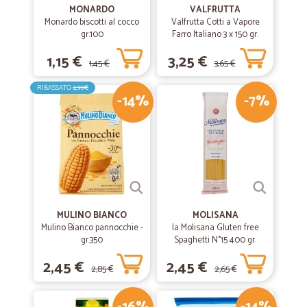
MONARDO
VALFRUTTA
Monardo biscotti al cocco
Valfrutta Cotti a Vapore
gr.100
Farro Italiano 3 x 150 gr.
1,15 €
3,25 €
1,45 €
3,65 €
RIBASSATO
2,99€
-14%
-7%
MULINO BIANCO
MOLISANA
Mulino Bianco pannocchie -
la Molisana Gluten free
gr.350
Spaghetti N°15 400 gr.
2,45 €
2,45 €
2,85 €
2,65 €