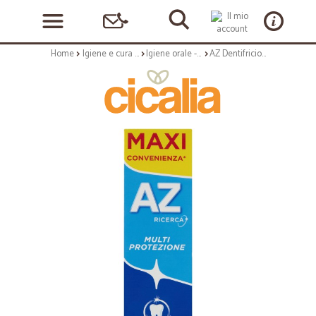
Home
Igiene e cura personale
Igiene orale - dentifricio
AZ Dentifricio Multi Protezione Tartar Control + Whitening Menta Fresca 75 ml + 10 ml