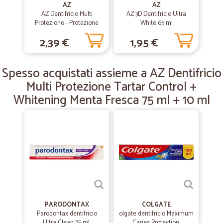
AZ
AZ
Sempre top
AZ Dentifricio Multi
AZ 3D Dentifricio Ultra
Protezione - Protezione
White 65 ml
Servizio perfetto
Famiglia Menta Fresca 75
2,39 €
1,95 €
ml + 10 ml
—
Paolo B.
02/08/2020
Spesso acquistati assieme a AZ Dentifricio
Complessivamente soddisfatto della…
Multi Protezione Tartar Control +
Complessivamente soddisfatto della spedizione. Circa la qualità della
merce spedita, avrei qualche riserva sulla qualità della pasta all'aglio
Whitening Menta Fresca 75 ml + 10 ml
in tubetti. Sinceramente mi aspettavo che il sapore fosse assai più
intenso
—
Maurizio R.
17/07/2020
Veloce nelle consegne arrivato tutto…
Veloce nelle consegne arrivato tutto perfetto Grazie
PARODONTAX
COLGATE
—
Trustpilot
06/03/2020
Parodontax dentifricio
olgate dentifricio Maximum
amuchina mani xper Cecilia perani
Ultra Clean 75 ml.
Caries Protection,