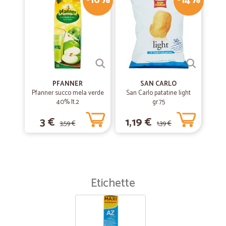
-16%
-14%
PFANNER
SAN CARLO
Pfanner succo mela verde
San Carlo patatine light
40% lt.2
gr.75
3 €
1,19 €
3,59 €
1,39 €
Etichette