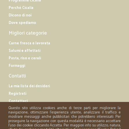
Programma Cicalia
Perché Cicalia
Dicono di noi
Dove spediamo
Migliori categorie
Carne fresca e lavorata
Salumi e affettati
Pasta, riso e cerali
Formaggi
Contatti
La mia lista dei desideri
Registrati
Contattaci
Questo sito utilizza cookies anche di terze parti per migliorare la
navigazione, ottimizzare l'esperienza utente, analizzare il traffico e
mostrare messaggi anche pubblicitari che potrebbero interessati. Per
proseguire la navigazione con questa modalità è necessario accettare
l'uso dei cookie cliccando Accetta. Per maggiori info su utilizzo, natura,