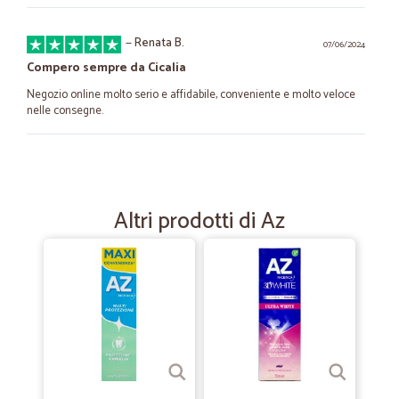
—
Renata B.
07/06/2024
Compero sempre da Cicalia
Negozio online molto serio e affidabile, conveniente e molto veloce
nelle consegne.
—
Vanna O.
16/12/2022
Veramente eccezionali!
Altri prodotti di Az
Veramente eccezionali!
—
Debora A.
05/01/2022
Servizio eccellente e prodotti…
Servizio eccellente e prodotti freschissimi.
—
Giulia M.
14/04/2021