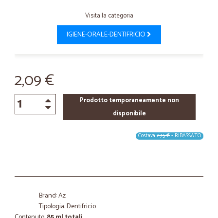
Visita la categoria
IGIENE-ORALE-DENTIFRICIO
2,09 €
Prodotto temporaneamente non
disponibile
Costava
2,15 €
- RIBASSATO
Brand: Az
Tipologia: Dentifricio
Contenuto:
85 ml totali