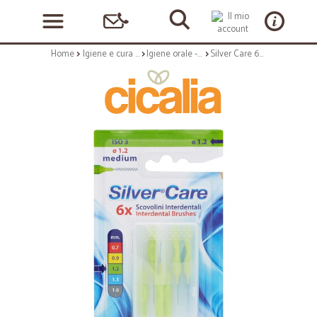
Home
Igiene e cura personale
Igiene orale - dentifricio
Silver Care 6x Scovolini Interdentali ∅ 1.2 medium