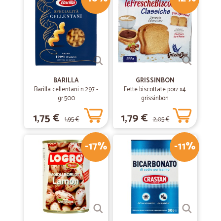
BARILLA
GRISSINBON
Barilla cellentani n.297 -
Fette biscottate porz.x4
gr.500
grissinbon
1,75 €
1,79 €
1,95 €
2,05 €
-17%
-11%