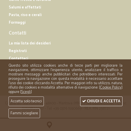
Salumi e affettati
Pasta, riso e cerali
Formaggi
Contatti
La mia lista dei desideri
Registrati
Contattaci
Questo sito utilizza cookies anche di terze parti per migliorare la
navigazione, ottimizzare l'esperienza utente, analizzare il traffico e
mostrare messaggi anche pubblicitari che potrebbero interessati. Per
proseguire la navigazione con questa modalità è necessario accettare
l'uso dei cookie cliccando Accetta. Per maggiori info su utilizzo, natura,
rifiuto dei cookies e modalità alternative di navigazione: [
Cookie Policy
]
oppure [
Scegli
]
Accetta solo tecnici
CHIUDI E ACCETTA
Cicalia srl - via Acerbi 35 - 46100 - Mantova (MN) - P.iva 02508120207 - C.Fisc
02508120207 - Tel. +39 0376 1590669 - REA: MN 258721
Fammi sciegliere