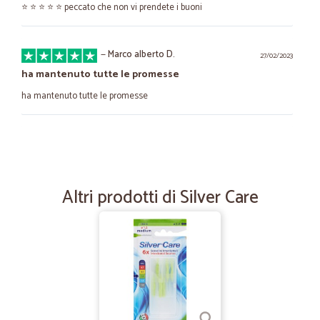
⭐️ ⭐️ ⭐️ ⭐️ ⭐️ peccato che non vi prendete i buoni
—
Marco alberto D.
27/02/2023
ha mantenuto tutte le promesse
ha mantenuto tutte le promesse
—
Barbara M.
11/05/2022
Velocissimi e prodotti ottimi
Velocissimi e prodotti ottimi
Altri prodotti di Silver Care
—
Elena P.
29/07/2020
Servizio ottimo
Servizio ottimo! Veloce e puntuale: la farina che ho ordinato è
introvabile nei negozi!