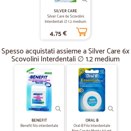
—
Agostino S.
26/05/2020
SILVER CARE
Ottimo servizio puntuale nella…
Silver Care 6x Scovolini
Interdentali ∅ 1.2 medium
Ottimo servizio puntuale nella spedizione.
4,75 €
—
Colin giuseppe H.
29/05/2020
Spesso acquistati assieme a Silver Care 6x
Buon assortimento
Scovolini Interdentali ∅ 1.2 medium
Buon assortimento . qualcosa è più costoso rispetto al supermercato.
Servizio di consegna ottimo
—
Roberto C.
12/12/2019
Consegna e prodotti come me li…
Consegna e prodotti come me li aspettavo, servizio ottimo :)
—
Federica D.
BENEFIT
ORAL B
31/10/2019
Benefit filo interdentale
Oral-B Filo Interdentale
Quando si trovano rarità a basso prezzo.