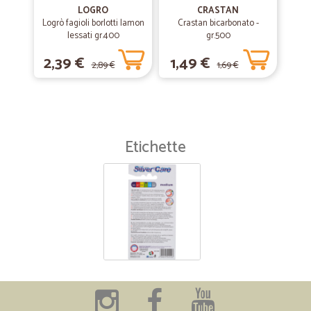
LOGRO
CRASTAN
Logrò fagioli borlotti lamon
Crastan bicarbonato -
lessati gr.400
gr.500
2,39 €
1,49 €
2,89 €
1,69 €
Etichette