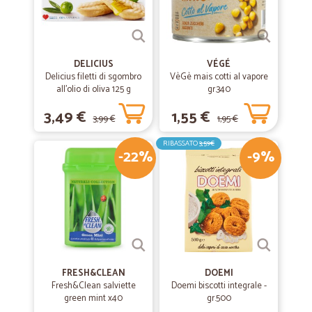
DELICIUS
VÉGÉ
Delicius filetti di sgombro
VèGè mais cotti al vapore
all'olio di oliva 125 g
gr.340
3,49 €
1,55 €
3,99 €
1,95 €
RIBASSATO
3,59€
-22%
-9%
FRESH&CLEAN
DOEMI
Fresh&Clean salviette
Doemi biscotti integrale -
green mint x40
gr.500