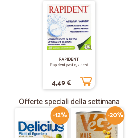
—
Giorgina V.
29/07/2019
Tutto ok velocissimi!!
Tutto ok velocissimi!! imballo un po' debole
—
Nadia T.
02/07/2019
Tutto Perfetto!
RAPIDENT
Rapident past.x32 dent
Buoni prodotti, prezzi nella norma, spedizioni veloci, tutto perfetto!
4,49 €
Offerte speciali della settimana
-12%
-20%