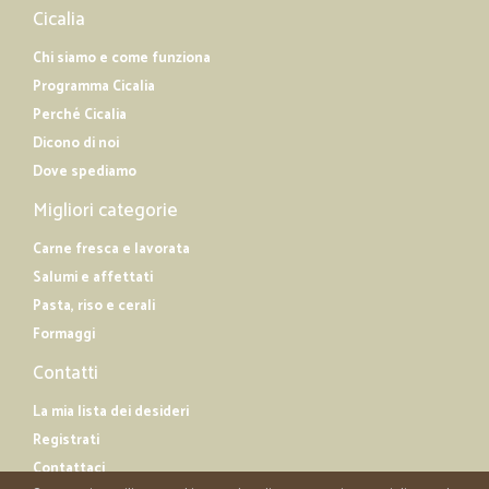
Cicalia
Chi siamo e come funziona
Programma Cicalia
Perché Cicalia
Dicono di noi
Dove spediamo
Migliori categorie
Carne fresca e lavorata
Salumi e affettati
Pasta, riso e cerali
Formaggi
Contatti
La mia lista dei desideri
Registrati
Contattaci