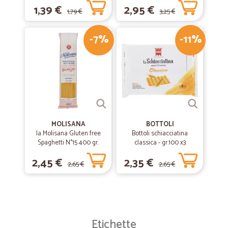
1,39 €
2,95 €
1,79 €
3,25 €
-7%
-11%
MOLISANA
BOTTOLI
la Molisana Gluten free
Bottoli schiacciatina
Spaghetti N°15 400 gr.
classica - gr.100 x3
2,45 €
2,35 €
2,65 €
2,65 €
Etichette