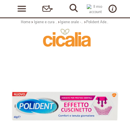
Home
Igiene e cura personale
Igiene orale - dentifricio
Polident Adesivo per Protesi Dentali Effetto Cuscinetto 40 gr.