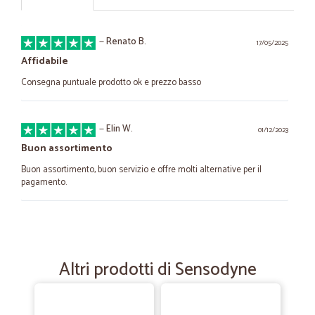
—
Renato B.
17/05/2025
Affidabile
Consegna puntuale prodotto ok e prezzo basso
—
Elin W.
01/12/2023
Buon assortimento
Buon assortimento, buon servizio e offre molti alternative per il
pagamento.
—
Maurizio P.
10/09/2023
precisi e affidabili
Altri prodotti di Sensodyne
precisi e affidabili