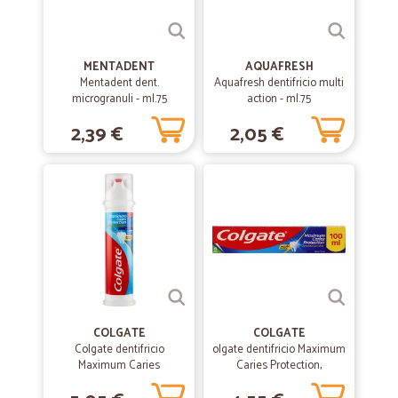
MENTADENT
AQUAFRESH
Mentadent dent.
Aquafresh dentifricio multi
microgranuli - ml.75
action - ml.75
2,39 €
2,05 €
COLGATE
COLGATE
Colgate dentifricio
olgate dentifricio Maximum
Maximum Caries
Caries Protection,
Protection, protezione carie
protezione carie 100 ml
100 ml