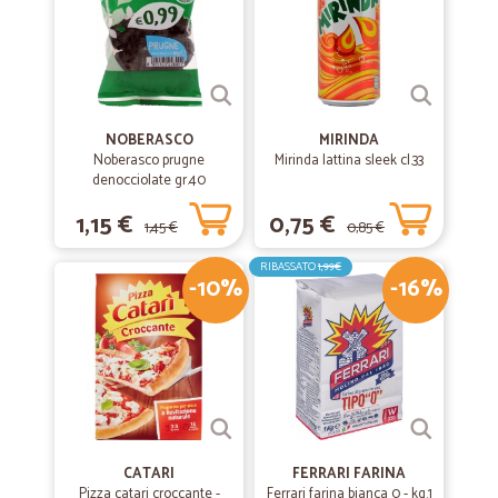
NOBERASCO
MIRINDA
Noberasco prugne
Mirinda lattina sleek cl.33
denocciolate gr.40
1,15 €
0,75 €
1,45 €
0,85 €
RIBASSATO
1,99€
-10%
-16%
CATARI
FERRARI FARINA
Pizza catari croccante -
Ferrari farina bianca 0 - kg.1