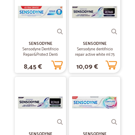
—
Lorenzo R.
30/10/2021
Prodotti ottimi e spedizione molto…
Prodotti ottimi e spedizione molto veloce.
—
Trustpilot
22/04/2021
SENSODYNE
SENSODYNE
Super!
Sensodyne Dentifricio
Sensodyne dentifricio
Repair&Protect Denti
repair active white ml.75
Imballaggio impeccabile!!!!!! Ho gestito la consegna senza intoppi!!
Sensibili Protegge dalle
Merce più bella che in foto!!!!! Complimenti!!!!
8,45 €
10,09 €
Carie Uso Quotidiano 75 ml
—
Monica L.
28/02/2020
Tempi e qualità perfetti.
Veloci il volto del cane stampato sul pacco delle crocchette diverso
da quelle ordinate, ma le crocchette sono piccole ,uguali,come le
volevo. Perfetto.
—
Carla B.
21/02/2020
SENSODYNE
SENSODYNE