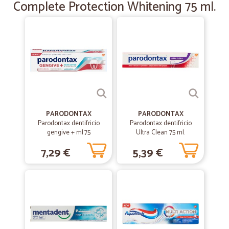
Complete Protection Whitening 75 ml.
non c'è nulla da aggiungere ottimo servizio fino adesso
PARODONTAX
PARODONTAX
Parodontax dentifricio
Parodontax dentifricio
gengive + ml.75
Ultra Clean 75 ml.
7,29 €
5,39 €