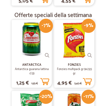
5,05 €
4,55 €
Offerte speciali della settimana
-7%
-9%
ANTARCTICA
FONZIES
Antarctica guarana lattina
Fonzies multipack gr.9x23,5
cl.33
gr.
1,25 €
4,95 €
1,35 €
5,45 €
-20%
-11%