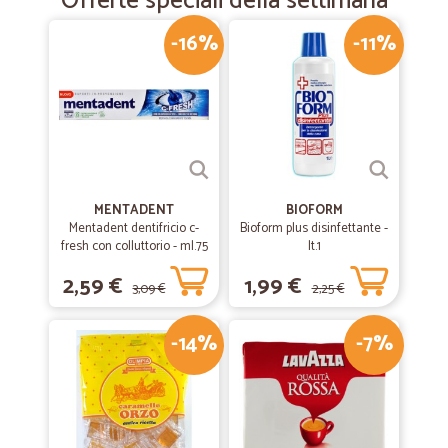
Offerte speciali della settimana
-16%
-11%
MENTADENT
BIOFORM
Mentadent dentifricio c-
Bioform plus disinfettante -
fresh con colluttorio - ml.75
lt.1
2,59 €
1,99 €
3,09 €
2,25 €
-14%
-7%