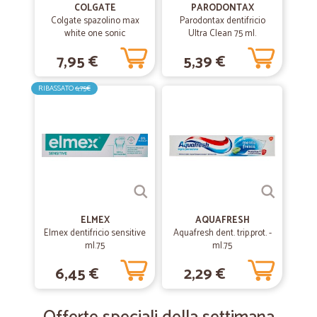
COLGATE
PARODONTAX
Colgate spazolino max
Parodontax dentifricio
white one sonic
Ultra Clean 75 ml.
7,95 €
5,39 €
RIBASSATO
6,75€
ELMEX
AQUAFRESH
Elmex dentifricio sensitive
Aquafresh dent. trip.prot. -
ml.75
ml.75
6,45 €
2,29 €