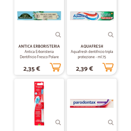
Ottimo servizio, è stato il mio primo ordine su questo sito e sono
molto soddisfatta, prodotti ottimi e freschi. Comodità e cortesia per
chi non ha tempo per fare spesa, o per chi non può muoversi per
salute o altro-
ANTICA ERBORISTERIA
AQUAFRESH
Antica Erboristeria
Aquafresh dentifricio tripla
Dentifricio Fresco Polare
protezione - ml.75
Menta e Zinco 75 ml
2,35 €
2,39 €