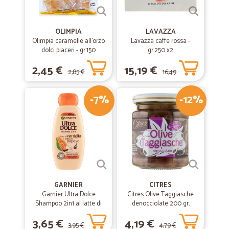
OLIMPIA
LAVAZZA
Olimpia caramelle all'orzo
Lavazza caffe rossa -
dolci piaceri - gr.150
gr.250 x2
2,45 €
15,19 €
2,85 €
16,49
-7%
-12%
€
GARNIER
CITRES
Garnier Ultra Dolce
Citres Olive Taggiasche
Shampoo 2in1 al latte di
denocciolate 200 gr.
Vaniglia e polpa di Papaya
3,65 €
4,19 €
per capelli lunghi, 300 ml.
3,95 €
4,79 €