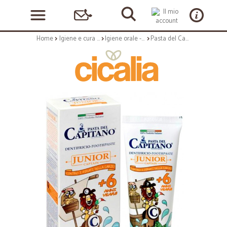
Home
Igiene e cura personale
Igiene orale - dentifricio
Pasta del Capitano dentififricio junior menta dolce ml.75