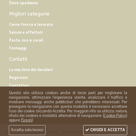
Dove spediamo
Migliori categorie
Carne fresca e lavorata
Salumi e affettati
Pasta, riso e cerali
Formaggi
Contatti
La mia lista dei desideri
Registrati
Contattaci
Questo sito utilizza cookies anche di terze parti per migliorare la
navigazione, ottimizzare l'esperienza utente, analizzare il traffico e
mostrare messaggi anche pubblicitari che potrebbero interessati. Per
proseguire la navigazione con questa modalità è necessario accettare
l'uso dei cookie cliccando Accetta. Per maggiori info su utilizzo, natura,
rifiuto dei cookies e modalità alternative di navigazione: [
Cookie Policy
]
oppure [
Scegli
]
Accetta solo tecnici
CHIUDI E ACCETTA
Cicalia srl - via Acerbi 35 - 46100 - Mantova (MN) - P.iva 02508120207 - C.Fisc