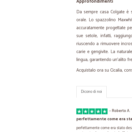
Approfondimenti
Da sempre casa Colgate è si
orale. Lo spazzolino Maxwhi
accuratamente progettate per
sue setole, infatti, raggiun
riuscendo a rimuovere incros
carie e gengivite. La natural
lingua, garantendo un'alito f
Acquistalo ora su Cicalia, cons
Dicono di noi
—
Roberto A.
perfettamente come era sta
perfettamente come era stato descri