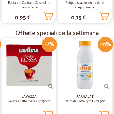
Pasta del Capitano Spazzolino
Fatigati spazzolino da denti
—
Silvia B.
Family Forte
viaggio medio
Cicalia, una garanzia
0,95 €
0,75 €
Servizio molto buono e veloce
Offerte speciali della settimana
—
Michele V.
-7%
-11%
Ottimo acquisto
Ottima azienda, servizio precisissi
—
Roberta G.
Tempi di consegna rispettat
Tempi di consegna rispettati miglio
sbriciolare. Grazie
LAVAZZA
PARMALAT
Lavazza caffe rossa - gr.250 x2
Parmalat latte zymil - ml.500