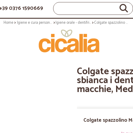
+39 0376 1590669
Home
Igiene e cura personale
Igiene orale - dentifricio
Colgate spazzolino Max White, sbianca i denti rimuovendo le macchie, Medio
Colgate spaz
sbianca i den
macchie, Med
Colgate spazzolino M