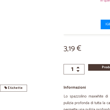
In que
IG
3,19 €
Prod
Informazioni
Etichette
Lo spazzolino maxwhite di
pulizia profonda di tutta la c
permette una pulizia profonda 