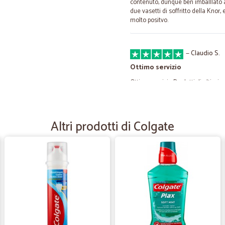
contenuto, dunque ben imballlato al
due vasetti di soffritto della Kno
molto positvo.
—
Claudio S.
Ottimo servizio
Ottimo servizio Prodotti di altissi
—
Erika A.
Altri prodotti di Colgate
Ottimi prodotti, prezzi alti
Ottimi prodotti anche la carne. Bu
abbastanza alti. Ma si fa di necess
la spesa è arrivata il martedì segue
brioches prodotti per disinfettare la
—
Mara A.
ottima esperienza