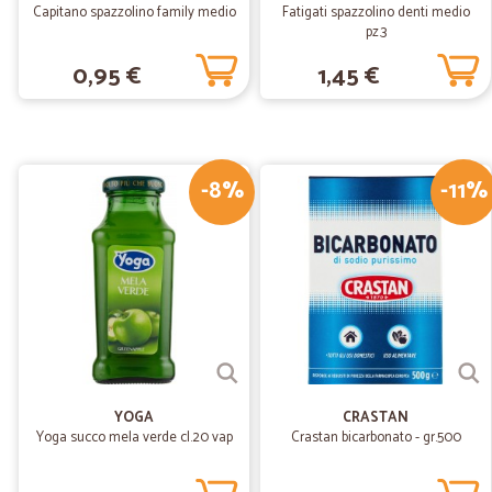
Capitano spazzolino family medio
Fatigati spazzolino denti medio
pz.3
0,95 €
1,45 €
-8%
-11%
YOGA
CRASTAN
Yoga succo mela verde cl.20 vap
Crastan bicarbonato - gr.500