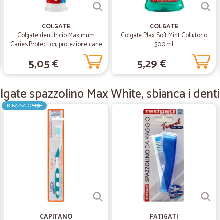
ottima esperienza, velocità e corte
COLGATE
COLGATE
Colgate dentifricio Maximum
Colgate Plax Soft Mint Collutorio
—
Flora M.
Caries Protection, protezione carie
500 ml.
100 ml
Soddisfatto
5,05 €
5,29 €
Soddisfatto
lgate spazzolino Max White, sbianca i den
—
Paolo M.
RIBASSATO
1,15€
Ottima esperienza ho trovat
Ottima esperienza ho trovato quali
decisamente sito raccomandato
—
Moira G.
Servizio impeccabile !
Servizio impeccabile !
CAPITANO
FATIGATI