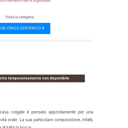
sto momento non è disponibile
Visita la categoria
IENE-ORALE-DENTIFRICIO
otto temporaneamente non disponibile
 casa colgate è pensato appositamente per una
avità orale. La sua particolare composizione, infatti,
di tutta la bocca.