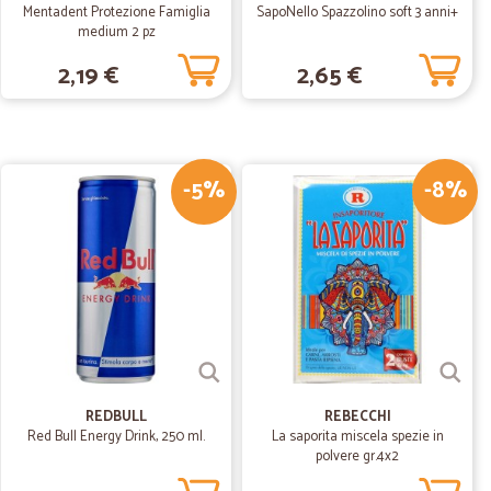
Mentadent Protezione Famiglia
SapoNello Spazzolino soft 3 anni+
medium 2 pz
11/04/2020
2,19 €
2,65 €
20/02/2020
-5%
-8%
mo !! Voto 5+++
21/05/2019
i…
rerei gli imballi per le.cose che trasportate si possono
REDBULL
REBECCHI
Red Bull Energy Drink, 250 ml.
La saporita miscela spezie in
polvere gr.4x2