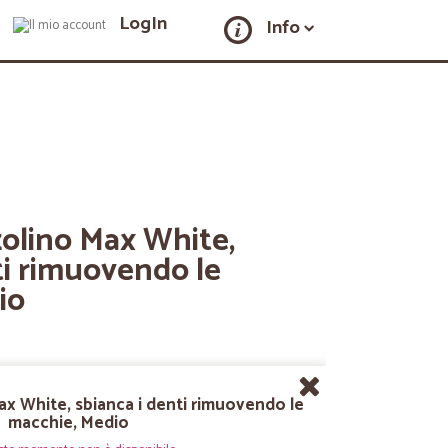
LogIn
Info
zolino Max White,
ti rimuovendo le
io
ax White, sbianca i denti rimuovendo le
macchie, Medio