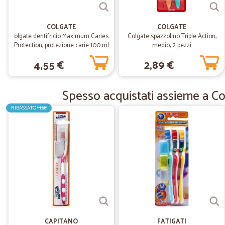
COLGATE
COLGATE
olgate dentifricio Maximum Caries
Colgate spazzolino Triple Action,
Protection, protezione carie 100 ml
medio, 2 pezzi
4,55 €
2,89 €
Spesso acquistati assieme a Co
RIBASSATO
1,15€
CAPITANO
FATIGATI