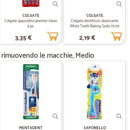
sia
COLGATE
COLGATE
Colgate spazzolino premier clean
Colgate dentifricio sbiancante
29/10/2020
4 pz.
White Teeth Baking Soda 75 ml
3,35 €
2,19 €
ti rimuovendo le macchie, Medio
14/08/2020
o qualità e…
tà e prezzi competitivi. Molto veloce la consegna.
29/05/2020
MENTADENT
SAPONELLO