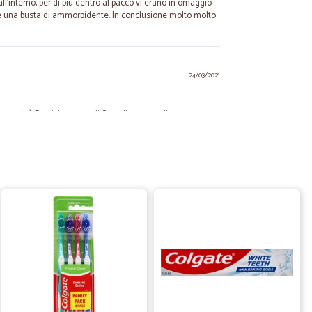
l'interno, per di più dentro al pacco vi erano in omaggio
r, e una busta di ammorbidente. In conclusione molto molto
24/03/2021
ma qualità Precisi e puntuali Semplicemente il top
19/03/2021
ona scelta. Abbastanza ampia. Unica pecca i prezzi
ità virtù quando sei in quarantena... Ho ordinato venerdì e
nte. Ho acquistato tutti i generi:carne, mozzarelle,
 casa, acqua di tutto..
19/02/2021