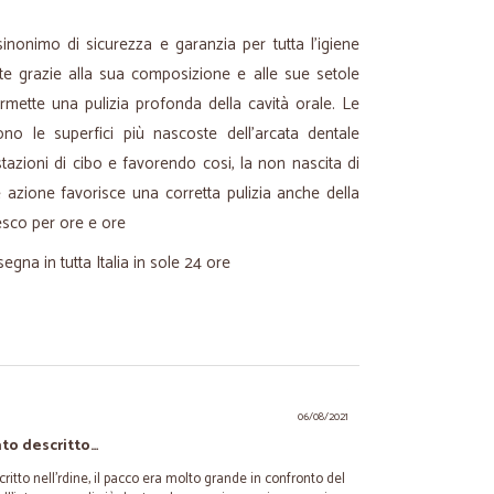
nonimo di sicurezza e garanzia per tutta l'igiene
te grazie alla sua composizione e alle sue setole
mette una pulizia profonda della cavità orale. Le
gono le superfici più nascoste dell'arcata dentale
tazioni di cibo e favorendo cosi, la non nascita di
e azione favorisce una corretta pulizia anche della
resco per ore e ore
egna in tutta Italia in sole 24 ore
06/08/2021
to descritto…
tto nell'rdine, il pacco era molto grande in confronto del