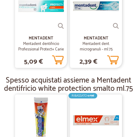
—
.
11/08/2019
Azienda seria arrivato il due giorni
Azienda seria arrivato il due giorni
MENTADENT
MENTADENT
Mentadent dentifricio
Mentadent dent.
Professional Protect+ Carie
microgranuli - ml.75
75 ml
—
Anna L.
02/04/2019
5,09 €
2,39 €
Spedizione veloce con ottimo imballo
Spedizione veloce con ottimo imballo. Sicuramente acquisterò
Spesso acquistati assieme a Mentadent
ancora. Grazie.
dentifricio white protection smalto ml.75
RIBASSATO
6,75€