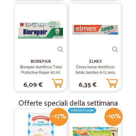
BIOREPAIR
ELMEX
Biorepair dentifricio Total
Elmex Junior dentifricio
Protective Repair 60 ml
bimbi, bambini 6-12 anni,
75ml
6,09 €
6,35 €
Offerte speciali della settimana
RIBASSATO
4,15€
-17%
-10%