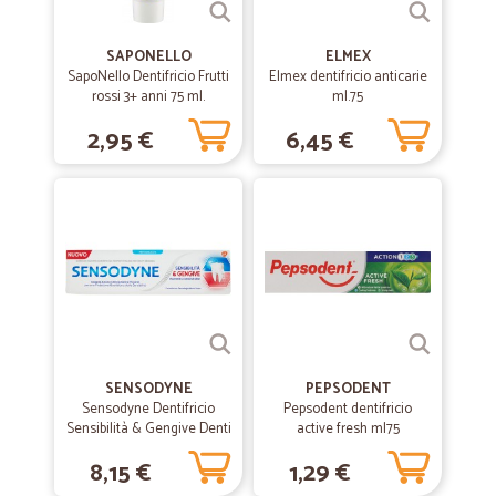
SAPONELLO
ELMEX
SapoNello Dentifricio Frutti
Elmex dentifricio anticarie
rossi 3+ anni 75 ml.
ml.75
2,95 €
6,45 €
SENSODYNE
PEPSODENT
Sensodyne Dentifricio
Pepsodent dentifricio
Sensibilità & Gengive Denti
active fresh ml75
Sensibili Gengive Sane 75
8,15 €
1,29 €
ml