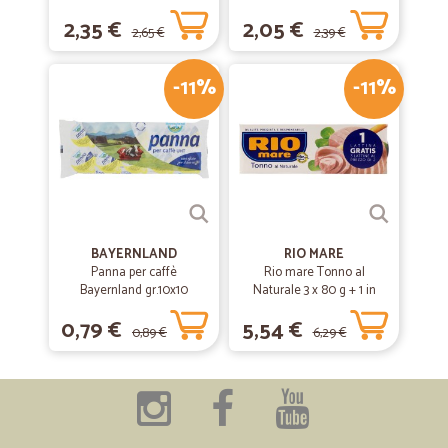
2,35 €
2,05 €
2,65 €
2,39 €
-11%
-11%
BAYERNLAND
RIO MARE
Panna per caffè
Rio mare Tonno al
Bayernland gr.10x10
Naturale 3 x 80 g + 1 in
omaggio
0,79 €
5,54 €
0,89 €
6,29 €