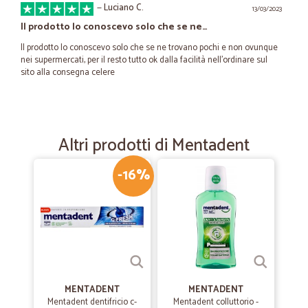
—
Luciano C.
13/03/2023
Il prodotto lo conoscevo solo che se ne…
Il prodotto lo conoscevo solo che se ne trovano pochi e non ovunque
nei supermercati, per il resto tutto ok dalla facilità nell'ordinare sul
sito alla consegna celere
—
Cecilia M.
25/02/2022
Mi trovo bene,a parte che una volta ho…
Altri prodotti di Mentadent
Mi trovo bene,a parte che una volta ho preso dei tramezzini e due
erano muffi,ma per il resto nulla da dire,siete super
-16%
—
Trustpilot
19/04/2021
Ottimo servizio eccellente
Ottimo servizio eccellente
MENTADENT
MENTADENT
—
.
Mentadent dentifricio c-
Mentadent colluttorio -
17/03/2021