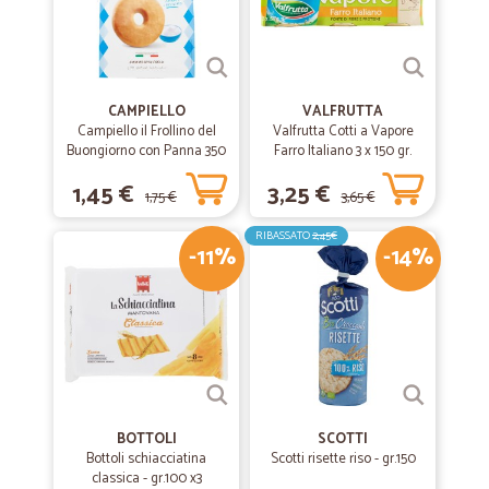
CAMPIELLO
VALFRUTTA
Campiello il Frollino del
Valfrutta Cotti a Vapore
Buongiorno con Panna 350
Farro Italiano 3 x 150 gr.
g
1,45 €
3,25 €
1,75 €
3,65 €
RIBASSATO
2,45€
-11%
-14%
BOTTOLI
SCOTTI
Bottoli schiacciatina
Scotti risette riso - gr.150
classica - gr.100 x3