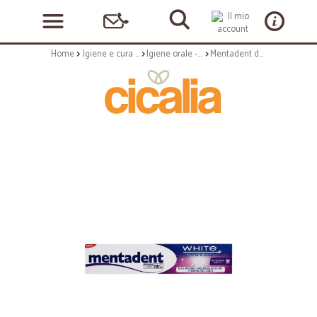
Home
Igiene e cura personale
Igiene orale - dentifricio
Mentadent dentifricio white protection smalto ml.75