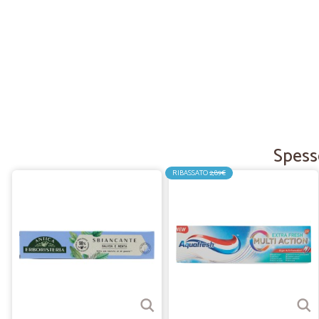
Spesso
RIBASSATO
2,89€