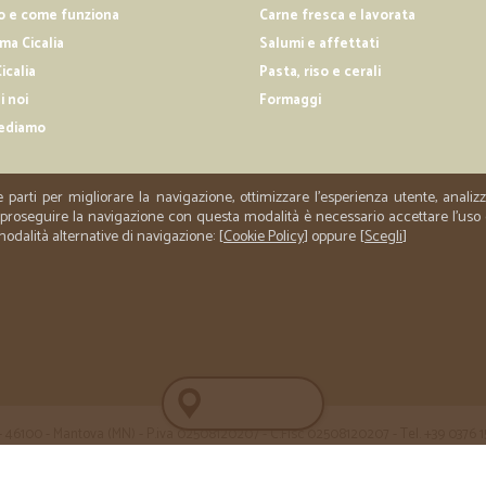
o e come funziona
Carne fresca e lavorata
a Cicalia
Salumi e affettati
icalia
Pasta, riso e cerali
i noi
Formaggi
ediamo
e parti per migliorare la navigazione, ottimizzare l'esperienza utente, anali
er proseguire la navigazione con questa modalità è necessario accettare l'uso
 modalità alternative di navigazione: [
Cookie Policy
] oppure [
Scegli
]
 35 - 46100 - Mantova (MN) - P.iva 02508120207 - C.Fisc 02508120207 - Tel. +39 0376