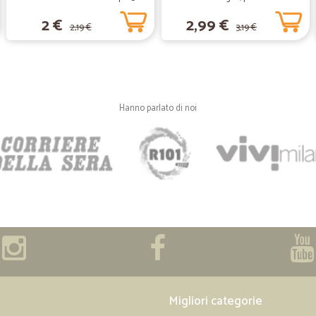
scatola gr.400
ottimo servizio
2 €
2,99 €
2,19 €
3,19 €
ottimo servizio
—
Tania S.
Veloci e puntuali nella con
Hanno parlato di noi
Veloci e puntuali nella consegna
Migliori categorie