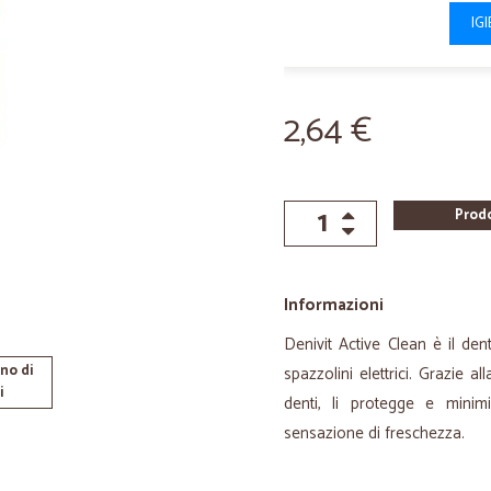
IG
2,64 €
Prod
Informazioni
Denivit Active Clean è il den
no di
spazzolini elettrici. Grazie a
i
denti, li protegge e minim
sensazione di freschezza.