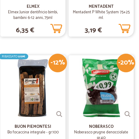
i freschi.
ELMEX
MENTADENT
Elmex Junior dentifricio bimbi,
Mentadent P White System 75+25
bambini 6-12 anni, 75ml
ml.
20/06/2020
6,35 €
3,19 €
RIBASSATO
2,59€
-12%
30/05/2020
-20%
ttamente
 grazie e alla prossima!
.
16/09/2019
BUON PIEMONTESI
NOBERASCO
Bo focaccina integrale - gr.100
Noberasco prugne denocciolate
L.
17/05/2019
gr.40