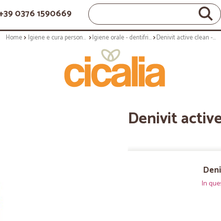
+39 0376 1590669
Home
Igiene e cura personale
Igiene orale - dentifricio
Denivit active clean - ml.50
Denivit active
Deni
In que