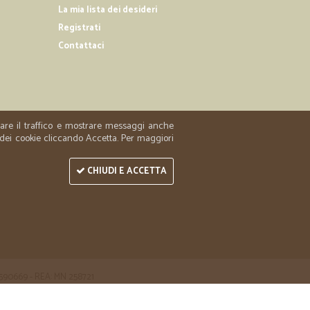
La mia lista dei desideri
Registrati
Contattaci
zzare il traffico e mostrare messaggi anche
 dei cookie cliccando Accetta. Per maggiori
CHIUDI E ACCETTA
 1590669 - REA: MN 258721