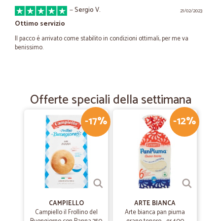
—
Sergio V.
21/02/2023
Ottimo servizio
Il pacco é arrivato come stabilito in condizioni ottimali, per me va
benissimo.
—
Viktoria D.
30/07/2021
Ordine ok
Offerte speciali della settimana
Ordine ok, consegna perfetta, unico neo. Le date di scadenza dei
freschi, a ridosso dell’ordine…
-17%
-12%
—
Matteo B.
29/06/2021
Puntuali e prodotti ottimi
Puntuali e prodotti ottimi
CAMPIELLO
ARTE BIANCA
—
Valentina N.
Campiello il Frollino del
Arte bianca pan piuma
07/04/2021