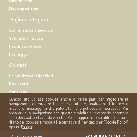
Dicono di noi
Dove spediamo
Migliori categorie
Carne fresca e lavorata
Salumi e affettati
Pasta, riso e cerali
Formaggi
Contatti
La mia lista dei desideri
Registrati
Contattaci
Questo sito utilizza cookies anche di terze parti per migliorare la
navigazione, ottimizzare l'esperienza utente, analizzare il traffico e
mostrare messaggi anche pubblicitari che potrebbero interessati. Per
proseguire la navigazione con questa modalità è necessario accettare
l'uso dei cookie cliccando Accetta. Per maggiori info su utilizzo, natura,
rifiuto dei cookies e modalità alternative di navigazione: [
Cookie Policy
]
oppure [
Scegli
]
Accetta solo tecnici
CHIUDI E ACCETTA