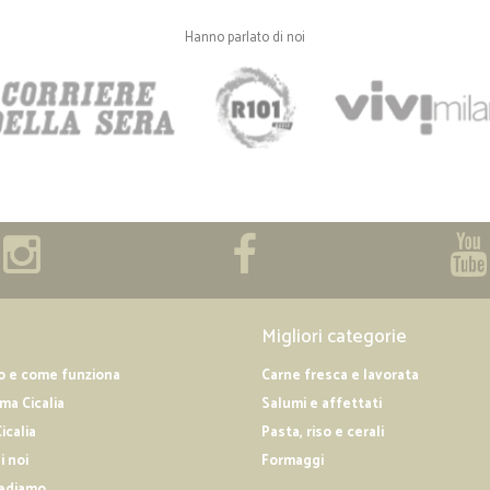
—
Marina fiore
Hanno parlato di noi
Merce inviata molto celerme
Merce inviata molto celermente.
—
Corrado B.
spedizione veloce e ottimi 
spedizione veloce e ottimi prodotti
Migliori categorie
o e come funziona
Carne fresca e lavorata
a Cicalia
Salumi e affettati
icalia
Pasta, riso e cerali
i noi
Formaggi
ediamo