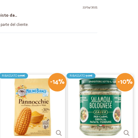
22/04/2025
uisto da…
parte del cliente.
26/06/2023
per alcune bibite omaggio.
RIBASSATO
2,99€
RIBASSATO
3,69€
-14%
-10%
07/06/2023
contento della loro merce, mandano un corriere per il reso
04/07/2020