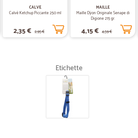
Servizio clienti eccellente
CALVE
MAILLE
Calvè Ketchup Piccante 250 ml
Maille Dÿon Originale Senape di
Digione 215 gr.
—
Paolo D.
2,35 €
4,15 €
2,95 €
4,59 €
Ottimo Servizio
Ottimo Servizio
—
Antonello A
Etichette
Veloce ed efficiente
Il pacco e' arrivato quasi perfett
—
Cecilia V.
Servizio eccellente!!
Servizio eccellente!!! Ordinato il g