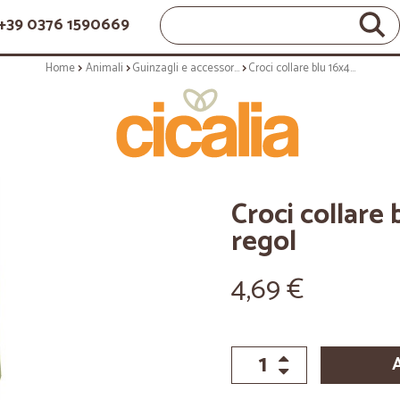
+39 0376 1590669
Home
Animali
Guinzagli e accessori per animali
Croci collare blu 16x400 680mm regol
Croci collar
regol
4,69 €