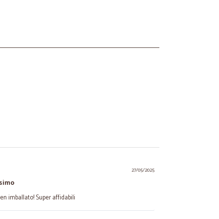
27/05/2025
ssimo
n imballato! Super affidabili