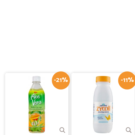
-21%
-11%