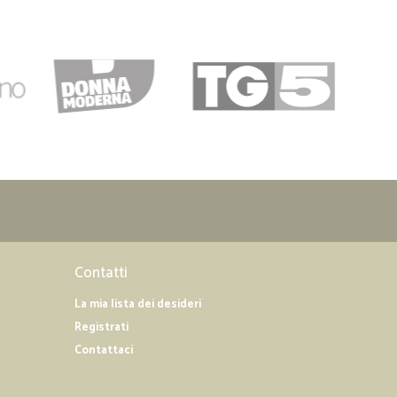
lla C.
23/03/2019
nte.
04/12/2018
prodotti e…
 e servizio
Contatti
La mia lista dei desideri
Registrati
Contattaci