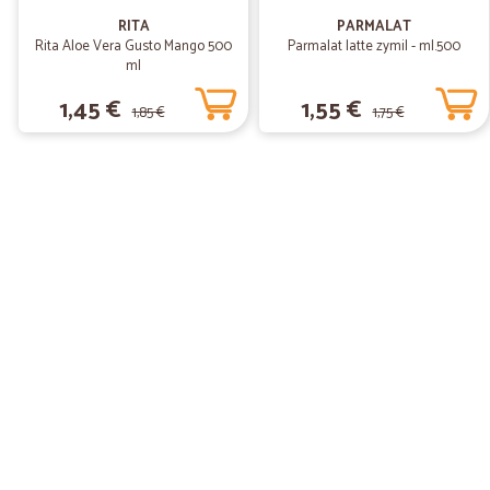
RITA
PARMALAT
Rita Aloe Vera Gusto Mango 500
Parmalat latte zymil - ml.500
ml
1,45 €
1,55 €
1,85 €
1,75 €