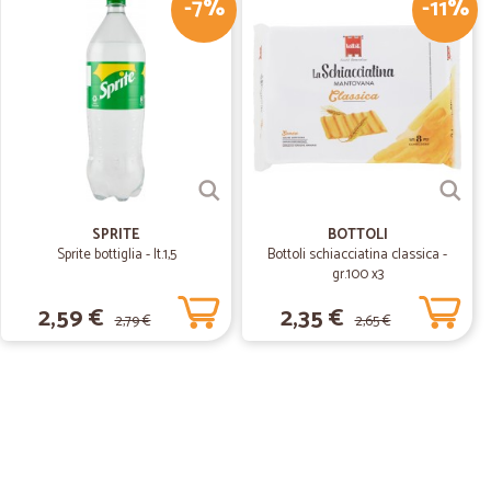
-7%
-11%
tta non buona, mi è arrivata, mille, marcia, mai più
28/07/2019
SPRITE
BOTTOLI
Sprite bottiglia - lt.1,5
Bottoli schiacciatina classica -
gr.100 x3
2,59 €
2,35 €
2,79 €
2,65 €