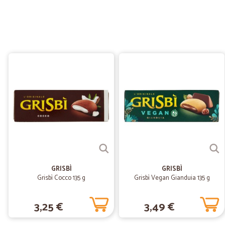
GRISBÌ
GRISBÌ
Grisbì Cocco 135 g
Grisbì Vegan Gianduia 135 g
3,25 €
3,49 €