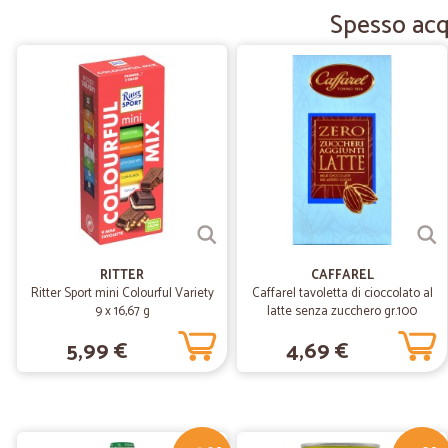
Spesso acqu
RITTER
CAFFAREL
Ritter Sport mini Colourful Variety
Caffarel tavoletta di cioccolato al
9 x 16,67 g
latte senza zucchero gr.100
5,99 €
4,69 €