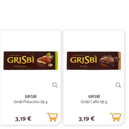
15/11/2024
allaggio
o
29/01/2024
 si è rotto…
tto nulla delle bottiglie di olio ed aceto ordinate. Chi ha
ento e molto preciso.
03/06/2022
GRISBÌ
GRISBÌ
Grisbì Pistacchio 135 g
Grisbì Caffè 135 g
 fosse a prova di corriere, alcuni prodotti sono arrivati
3,19 €
3,19 €
risposto e risolto il problema.