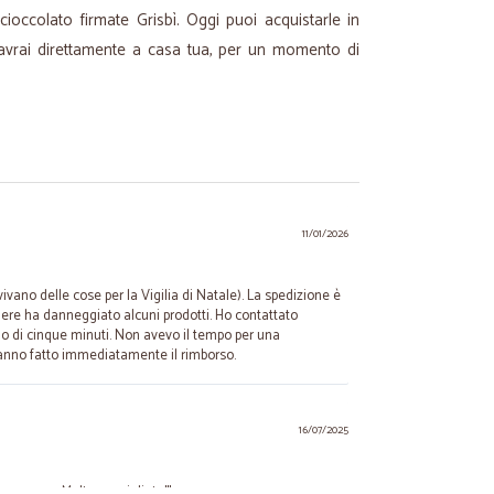
cioccolato firmate Grisbì. Oggi puoi acquistarle in
e avrai direttamente a casa tua, per un momento di
11/01/2026
ivano delle cose per la Vigilia di Natale). La spedizione è
iere ha danneggiato alcuni prodotti. Ho contattato
no di cinque minuti. Non avevo il tempo per una
hanno fatto immediatamente il rimborso.
16/07/2025
 consegna. Molto consigliato!!!