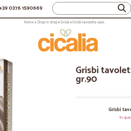
+39 0376 1590669
Home
Shop in shop
Grisbì
Grisbì tavoletta ripiena al cocco gr.90
Grisbì tavolet
gr.90
Grisbì tav
In que