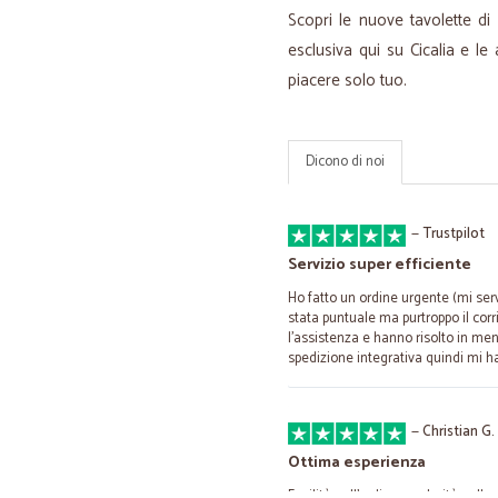
Scopri le nuove tavolette di 
esclusiva qui su Cicalia e l
piacere solo tuo.
Dicono di noi
—
Trustpilot
Servizio super efficiente
Ho fatto un ordine urgente (mi serv
stata puntuale ma purtroppo il corr
l'assistenza e hanno risolto in me
spedizione integrativa quindi mi 
—
Christian G.
Ottima esperienza
Facilità nell'ordine e celerità nella