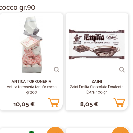
 cocco gr.90
09/02/2022
.
12/09/2020
vizio…
impeccabile. L'unica pecca è non poter scegliere la fascia
o da non avere problemi per chi lavora.
ANTICA TORRONERIA
ZAINI
Antica torroneria tartufo cocco
Zàini Emilia Cioccolato Fondente
26/08/2020
gr.200
Extra 400 gr.
10,05 €
8,05 €
.
20/01/2020