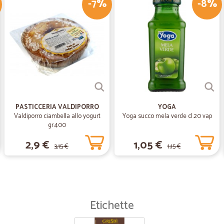
-7%
-8%
Ottimo servizio, formaggi buoni, fru
—
Messina S.
Olio buonissimo
Olio buonissimo, consegna ottima
PASTICCERIA VALDIPORRO
YOGA
Valdiporro ciambella allo yogurt
Yoga succo mela verde cl.20 vap
gr.400
2,9 €
1,05 €
3,15 €
1,15 €
Etichette