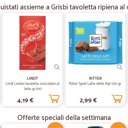
istati assieme a Grisbì tavoletta ripiena al
—
Eva T.
Disponibilita'
Disponibilita' , puntualita' imballi ok
—
Trustpilot
Prodotti di alta qualità e ser
Prodotti di alta qualità e servizio 
oraria di arrivo della merce in mod
LINDT
RITTER
—
Gianluca C.
Lindt Lindor tavoletta cioccolato al
Ritter Sport Latte delle Alpi 100 gr.
latte gr.100
Precisi.Puntuali.Affidabili
4,19 €
2,99 €
Precisi.Puntuali.Affidabili
Offerte speciali della settimana
—
Concetta M
Ottimo servizio