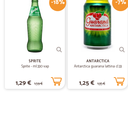
-18%
-7%
SPRITE
ANTARCTICA
Sprite - ml.330 vap
Antarctica guarana lattina cl.33
1,29 €
1,25 €
1,59 €
1,35 €