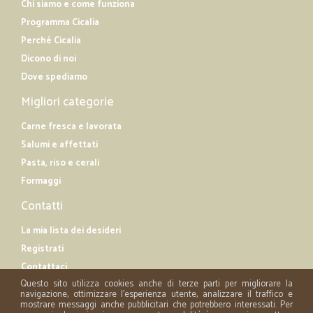
Chi siamo e come funziona
Programma Cicalia
Perché Cicalia
Dicono di noi
Dove spediamo
Migliori categorie
Carne fresca e lavorata
Salumi e affettati
Pasta, riso e cerali
Formaggi
Contatti
La mia lista dei desideri
Registrati
Contattaci
Questo sito utilizza cookies anche di terze parti per migliorare la
navigazione, ottimizzare l'esperienza utente, analizzare il traffico e
mostrare messaggi anche pubblicitari che potrebbero interessati. Per