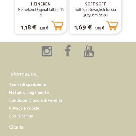
HEINEKEN
—
Katia R.
SOFT SOFT
04/05/2019
Heineken Original lattina 33
Soft Soft tovaglioli fucsia
Introvabile
cl
38x38cm pz.40
Finalmente ho trovato l'acqua Evian, praticamente introvabile dove
1,18 €
1,69 €
abito, consegnata direttamente a casa in un paio di giorni...
1,19 €
1,99 €
Informazioni
Tempi di spedizione
Metodi di pagamento
Condizioni d'uso e di vendita
Privacy e cookie
Cookie banner
Cicalia