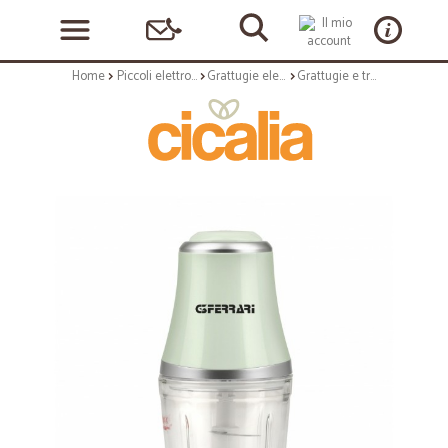
Home
Piccoli elettrodomestici
Grattugie elettriche e tritaggio
Grattugie e tritatutto: Trito3 tritatutto elettrico g20094 green