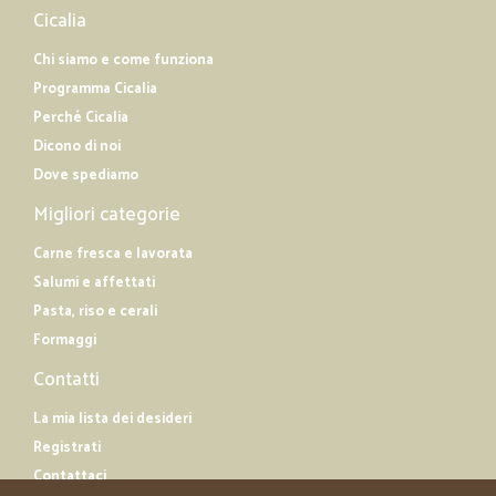
Cicalia
Chi siamo e come funziona
Programma Cicalia
Perché Cicalia
Dicono di noi
Dove spediamo
Migliori categorie
Carne fresca e lavorata
Salumi e affettati
Pasta, riso e cerali
Formaggi
Contatti
La mia lista dei desideri
Registrati
Contattaci