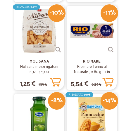
21/03/2022
OK!!!!!
RIBASSATO
1,45€
-10%
-11%
OK!!!!!!!!!!!!!!!!!!!!!
—
Marcello M.
28/01/2021
Veloci e semplificati ok
Veloci e semplificati , tutto ok !!
MOLISANA
RIO MARE
Molisana mezzi rigatoni
Rio mare Tonno al
n.32 - gr.500
—
Eleonora D.
Naturale 3 x 80 g + 1 in
27/10/2020
omaggio
tutto perfetto
1,25 €
5,54 €
1,39 €
6,29 €
tutto perfetto
RIBASSATO
2,99€
-8%
-14%
—
Rogelio enrique B.
30/09/2020
Qualita di supermercato ad un prezzo accessibile.
Prodotti sempre di ottima qualita; verdure e frutte molto fresche,
anche la carne. Tutto quello ad un prezzo piú di accetabile, inclusi i