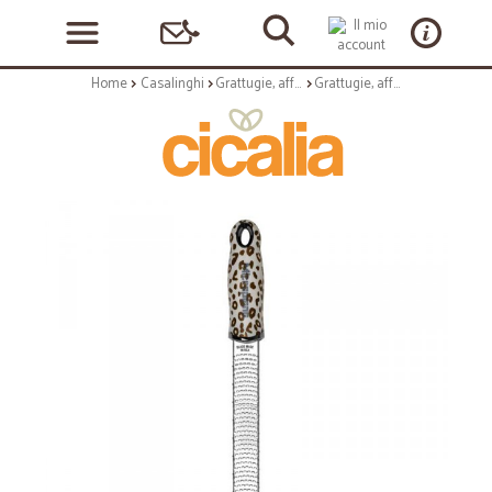
Home
Casalinghi
Grattugie, affettare, tritare, sbucciare
Grattugie, affettare, tritare, sbucciare: Premium grattugia zester 53920 funky leopard