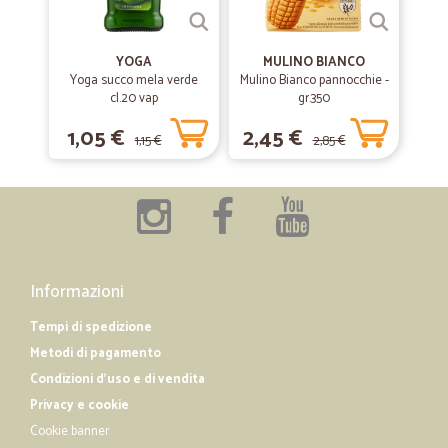
costi di consegna. Se sei studente come me e non hai molto tempo
libero per fare la spesa in supermercato, ti consiglio fortemente di
prendere i prodotti da Cicalia.
YOGA
MULINO BIANCO
Yoga succo mela verde
Mulino Bianco pannocchie -
cl.20 vap
gr.350
—
Flora D.
28/10/2019
1,05 €
2,45 €
1,15 €
2,85 €
Ottimo!
Ottimi prezzi, prodotti e spedizione velocissima!
—
Monica D.
09/02/2019
Perfetto!
Informazioni
Ottimo prezzo e consegna veloce e puntuale. Raccomandatissimo!
Tempi di spedizione
Metodi di pagamento
Condizioni d'uso e di vendita
Privacy e cookie
Cookie banner