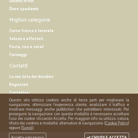
Dicono di noi
Dove spediamo
Migliori categorie
Carne fresca e lavorata
Salumi e affettati
Pasta, riso e cerali
Formaggi
Contatti
La mia lista dei desideri
Registrati
Contattaci
Questo sito utilizza cookies anche di terze parti per migliorare la
navigazione, ottimizzare l'esperienza utente, analizzare il traffico e
mostrare messaggi anche pubblicitari che potrebbero interessati. Per
proseguire la navigazione con questa modalità è necessario accettare
l'uso dei cookie cliccando Accetta. Per maggiori info su utilizzo, natura,
rifiuto dei cookies e modalità alternative di navigazione: [
Cookie Policy
]
oppure [
Scegli
]
Accetta solo tecnici
CHIUDI E ACCETTA