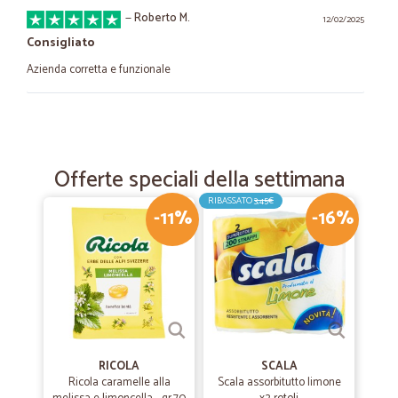
—
Roberto M.
12/02/2025
Consigliato
Azienda corretta e funzionale
—
.
28/05/2022
serietà
Offerte speciali della settimana
mi trovo molto bene puntuali alimenti confezionati prefettamente
l'unicoappunto mancano i congelati
RIBASSATO
3,45€
-11%
-16%
—
Michela L.
02/12/2021
Merce rispondente alle aspettative
Merce rispondente alle aspettative, servizio puntuale.
—
Renato Z.
RICOLA
SCALA
26/10/2021
Ricola caramelle alla
Scala assorbitutto limone
Puntuali e precisi.