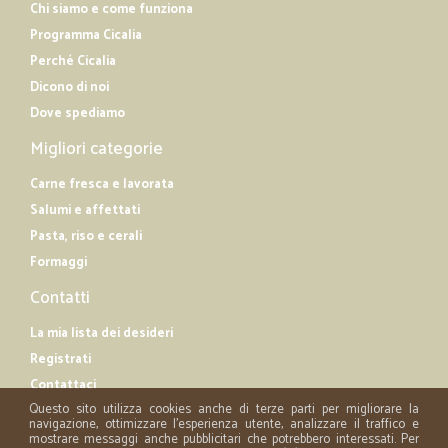
Chi siamo e come funziona
Programma Cicalia
Perché Cicalia
Dicono di noi
Dove spediamo
Migliori categorie
Carne fresca e lavorata
Salumi e affettati
Pasta, riso e cerali
Formaggi
Contatti
La mia lista dei desideri
Registrati
Contattaci
Questo sito utilizza cookies anche di terze parti per migliorare la
navigazione, ottimizzare l'esperienza utente, analizzare il traffico e
mostrare messaggi anche pubblicitari che potrebbero interessati. Per