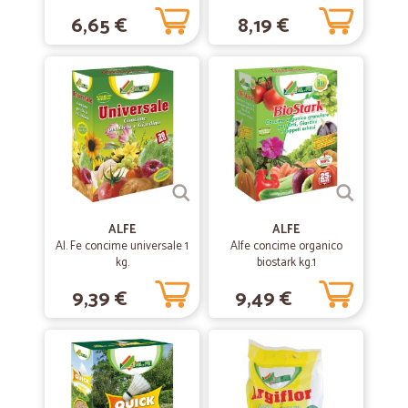
6,65 €
8,19 €
Servizio puntuale, personale molto gentile. Tra l'altro è l'unica azienda
che serve la mia zona con la possibilita' di scegliere comodamente i
prodotti da acquistare da casa. Lo consiglio soprattutto a chi come
me in questo periodo non può guidare e non può portare pesi.
—
Maria teresa P.
02/07/2020
Molto veloci
Molto veloci
ALFE
ALFE
Al. Fe concime universale 1
—
Amos P.
Alfe concime organico
15/01/2020
kg.
biostark kg.1
Come sempre ottimo acquisto
9,39 €
9,49 €
Come sempre ottimo acquisto
—
Roberto L.
25/09/2019
complessivamente molto buona -