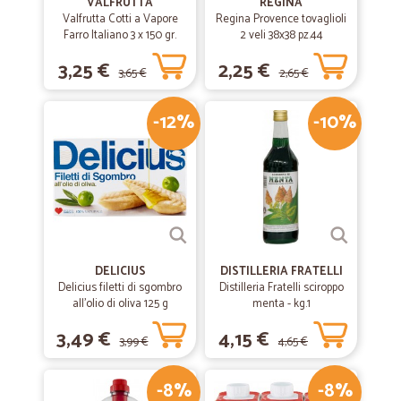
VALFRUTTA
REGINA
Valfrutta Cotti a Vapore
Regina Provence tovaglioli
Farro Italiano 3 x 150 gr.
2 veli 38x38 pz.44
3,25 €
2,25 €
3,65 €
2,65 €
-12%
-10%
DELICIUS
DISTILLERIA FRATELLI
Delicius filetti di sgombro
Distilleria Fratelli sciroppo
all'olio di oliva 125 g
menta - kg.1
3,49 €
4,15 €
3,99 €
4,65 €
-8%
-8%