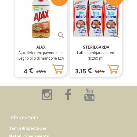
AJAX
STERILGARDA
Ajax detersivo pavimenti in
Latte sterilgarda intero
Legno olio di mandorle 1,25
3x250 ml.
L
4 €
3,15 €
4,39 €
3,45 €
Informazioni
Tempi di spedizione
Metodi di pagamento