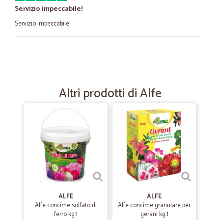
Servizio impeccabile!
Servizio impeccabile!
—
Aikaterini I.
02/10/2020
Eccezionali!
Eccezionali!! Consegna nei tempi previsti. Ho ordinato prodotti freschi
Altri prodotti di Alfe
di cui verdura che è stata scelta con cura arrivata perfettamente
integra, formaggi e affettati confezionati con cura, nonchè yogurt con
lunga scadenza. Complimenti!!
—
Alexandra M.
13/09/2020
Molto soddisfatto ,prodotti eccezionali.
Molto soddisfatto ,prodotti eccezionali.
ALFE
ALFE
—
Francesca C.
Alfe concime solfato di
Alfe concime granulare per
31/07/2020
ferro kg.1
gerani kg.1
Servizio puntuale