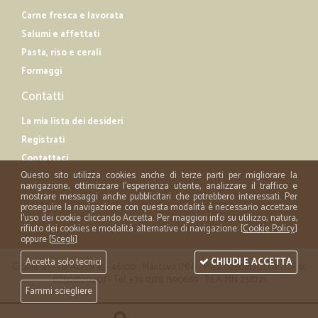
Carne fresca e lavorata
Salumi e affettati
Pasta, riso e cerali
Formaggi
Contatti
La mia lista dei desideri
Registrati
Contattaci
Questo sito utilizza cookies anche di terze parti per migliorare la
navigazione, ottimizzare l'esperienza utente, analizzare il traffico e
mostrare messaggi anche pubblicitari che potrebbero interessati. Per
proseguire la navigazione con questa modalità è necessario accettare
l'uso dei cookie cliccando Accetta. Per maggiori info su utilizzo, natura,
rifiuto dei cookies e modalità alternative di navigazione: [
Cookie Policy
]
oppure [
Scegli
]
Accetta solo tecnici
CHIUDI E ACCETTA
Cicalia srl - via Acerbi 35 - 46100 - Mantova (MN) - P.iva 02508120207 - C.Fisc
02508120207 - Tel. +39 0376 1590669 - REA: MN 258721
Fammi sciegliere