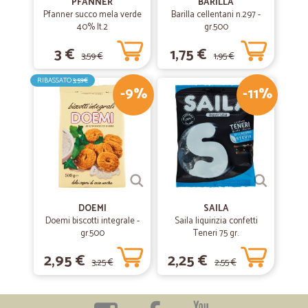
PFANNER
BARILLA
Pfanner succo mela verde
Barilla cellentani n.297 -
40% lt.2
gr.500
3 €
1,75 €
3,59 €
1,95 €
RIBASSATO
3,59€
-9%
-11%
DOEMI
SAILA
Doemi biscotti integrale -
Saila liquirizia confetti
gr.500
Teneri 75 gr.
2,95 €
2,25 €
3,25 €
2,55 €