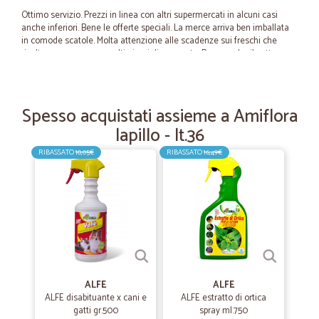
Ottimo servizio. Prezzi in linea con altri supermercati in alcuni casi
anche inferiori. Bene le offerte speciali. La merce arriva ben imballata
in comode scatole. Molta attenzione alle scadenze sui freschi che
risultano sempre con molti giorni di comporto. Bene anche il settore
carne con ottimi tagli e prezzi piu che buoni. Puntualita nelle
consegne vasto assortimento. Frutta e verdura da migliorare non
sempre i prodotti sono perfetti anche se comunque accettabili. Sono
molto contenta e penso che Cicalia sia diventato il mio supermercato
Spesso acquistati assieme a Amiflora
di fiducia.
lapillo - lt.36
RIBASSATO
10,05€
RIBASSATO
16,49€
—
Fabio B.
23/02/2021
Tutto ok
Sono soddisfatto
—
Giuseppina D.
29/03/2020
Servizio velocissimo
ALFE
ALFE
Servizio velocissimo
ALFE disabituante x cani e
ALFE estratto di ortica
gatti gr.500
spray ml.750