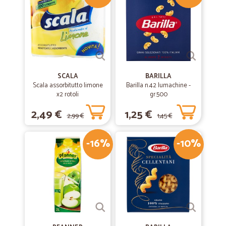
Molto esaudienti e veloci nella consegna
Molto esaudienti e veloci nella consegna
—
Agriturismo C.
16/05/2019
Molto seri
SCALA
BARILLA
Scala assorbitutto limone
Barilla n.42 lumachine -
Molto seri! consegna veloce e buona comunicazione.
x2 rotoli
gr.500
2,49 €
1,25 €
2,99 €
1,45 €
—
Edoardo Q.
15/01/2019
Ottima esperienza di acquisto
-16%
-10%
Ottima esperienza di acquisto, consegna rapida e precisa, buon
imballaggio.