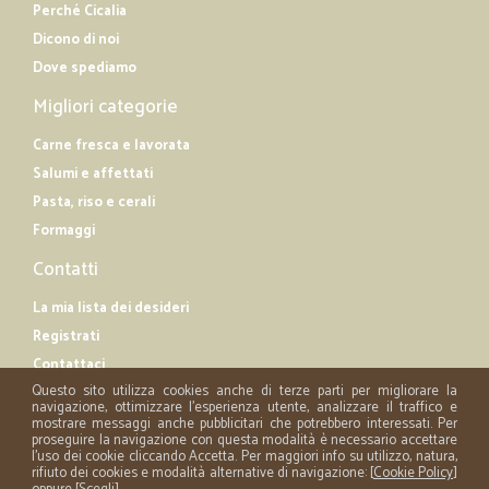
Perché Cicalia
Dicono di noi
Dove spediamo
Migliori categorie
Carne fresca e lavorata
Salumi e affettati
Pasta, riso e cerali
Formaggi
Contatti
La mia lista dei desideri
Registrati
Contattaci
Questo sito utilizza cookies anche di terze parti per migliorare la
navigazione, ottimizzare l'esperienza utente, analizzare il traffico e
mostrare messaggi anche pubblicitari che potrebbero interessati. Per
proseguire la navigazione con questa modalità è necessario accettare
l'uso dei cookie cliccando Accetta. Per maggiori info su utilizzo, natura,
rifiuto dei cookies e modalità alternative di navigazione: [
Cookie Policy
]