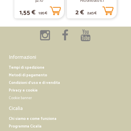
pz.10
Microfiltrato lt.1
1,55 €
2 €
—
Bice T.
04/05/2019
1,95 €
2,45 €
Ottimo acquisto
Ottimo acquisto, finalmente ho trovato i fruttini che mi piacciono
tanto. Grazie
Informazioni
Tempi di spedizione
Metodi di pagamento
Condizioni d'uso e di vendita
Privacy e cookie
Cookie banner
Cicalia
Chi siamo e come funziona
Programma Cicalia