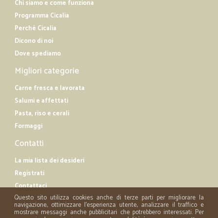
Chi siamo e come funziona
Programma Cicalia
Perché Cicalia
Dicono di noi
Dove spediamo
Migliori categorie
Carne fresca e lavorata
Salumi e affettati
Pasta, riso e cerali
Formaggi
Contatti
La mia lista dei desideri
Registrati
Contattaci
Questo sito utilizza cookies anche di terze parti per migliorare la
navigazione, ottimizzare l'esperienza utente, analizzare il traffico e
mostrare messaggi anche pubblicitari che potrebbero interessati. Per