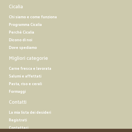
Cicalia
Chi siamo e come funziona
Programma Cicalia
Perché Cicalia
Dicono di noi
Dove spediamo
Migliori categorie
Carne fresca e lavorata
Salumi e affettati
Pasta, riso e cerali
Formaggi
Contatti
La mia lista dei desideri
Registrati
Contattaci