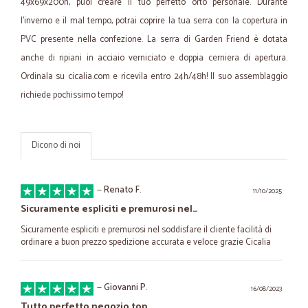
49x69x200h, puoi creare il tuo perfetto orto personale. Durante
l’inverno e il mal tempo, potrai coprire la tua serra con la copertura in
PVC presente nella confezione. La serra di Garden Friend è dotata
anche di ripiani in acciaio verniciato e doppia cerniera di apertura.
Ordinala su cicalia.com e ricevila entro 24h/48h! Il suo assemblaggio
richiede pochissimo tempo!
Dicono di noi
—
Renato F.
11/10/2025
Sicuramente espliciti e premurosi nel…
Sicuramente espliciti e premurosi nel soddisfare il cliente facilità di
ordinare a buon prezzo spedizione accurata e veloce grazie Cicalia
—
Giovanni P.
16/08/2023
Tutto perfetto negozio top