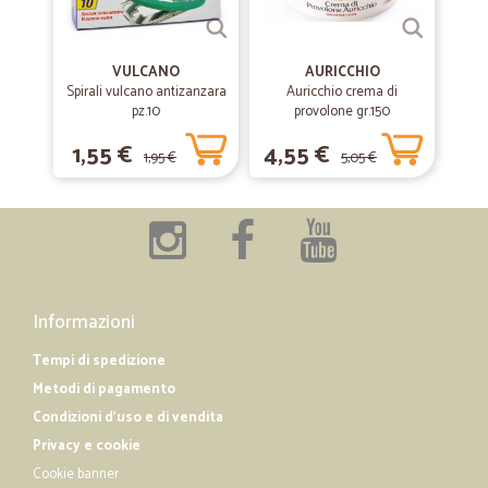
Ottimo servizio
VULCANO
AURICCHIO
Spirali vulcano antizanzara
Auricchio crema di
—
Mariaausilia S.
26/07/2019
pz.10
provolone gr.150
Ottimi prodotti
1,55 €
4,55 €
Ottimi prodotti, sito facile da visitare, e spedizione veloce.
1,95 €
5,05 €
—
Franco V.
01/07/2019
Le spedizioni...
...sono veloci, di norma mi arriva la spesa il giorno dopo che hò
effettuato l'ordine ed è disponibile anche il furgone refrigerato. Io mi
Informazioni
trovo molto bene con la frutta per quanto riguarda i prezzi e anche
per la qualità. Per altri prodotti però vale la pena comprarli
Tempi di spedizione
direttamente al supermercato che si risparmia.
Metodi di pagamento
Condizioni d'uso e di vendita
Privacy e cookie
Cookie banner