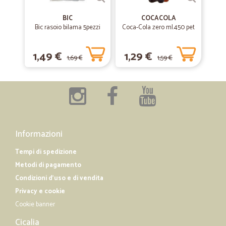
—
Livio T.
28/05/2020
BIC
COCACOLA
tutto come dichiarato
Bic rasoio bilama 5pezzi
Coca-Cola zero ml.450 pet
tutto come dichiarato
1,49 €
1,29 €
1,69 €
1,59 €
—
.
19/01/2019
alcuni prodotti potrebbero avere prezzi…
alcuni prodotti potrebbero avere prezzi più competitivi. Servizio ottimo.
Informazioni
Tempi di spedizione
Metodi di pagamento
Condizioni d'uso e di vendita
Privacy e cookie
Cookie banner
Cicalia