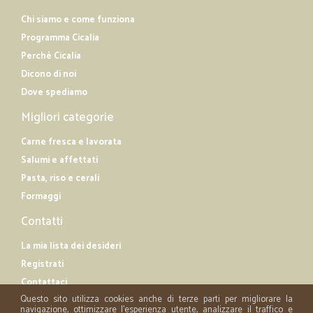
Chi siamo e come funziona
Programma Cicalia
Perché Cicalia
Dicono di noi
Dove spediamo
Migliori categorie
Carne fresca e lavorata
Salumi e affettati
Pasta, riso e cerali
Formaggi
Contatti
La mia lista dei desideri
Registrati
Contattaci
Questo sito utilizza cookies anche di terze parti per migliorare la
navigazione, ottimizzare l'esperienza utente, analizzare il traffico e