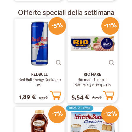
—
Giuseppe R.
03/06/2019
Offerte speciali della settimana
Perfetto
Perfetto, veloce e pratico. Imballi sicuri e articoli vari con prezzi ottimi.
-5%
-11%
—
Trustpilot
19/09/2018
Ordinata la merce 2 giorni fà
Ordinata la merce 2 giorni fà, arrivata oggi nel pomeriggio,tutto Ok,
ottimo imballaggio, merce integra e corriere bravissimo
REDBULL
RIO MARE
Red Bull Energy Drink, 250
Rio mare Tonno al
ml.
Naturale 3 x 80 g + 1 in
omaggio
1,89 €
5,54 €
1,99 €
6,29 €
RIBASSATO
2,19€
-7%
-12%