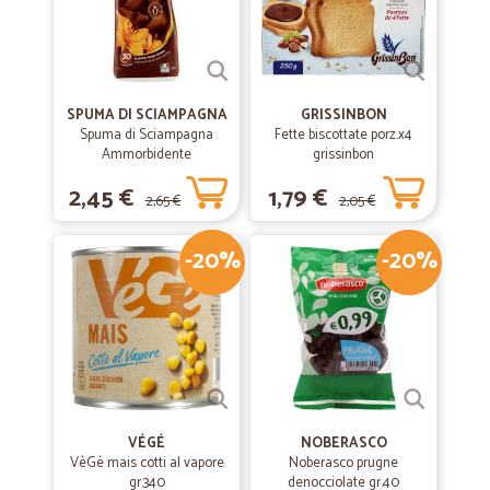
SPUMA DI SCIAMPAGNA
GRISSINBON
Spuma di Sciampagna
Fette biscottate porz.x4
Ammorbidente
grissinbon
Concentrato Carezza
2,45 €
1,79 €
d'Argan 600 ml
2,65 €
2,05 €
-20%
-20%
VÉGÉ
NOBERASCO
VèGè mais cotti al vapore
Noberasco prugne
gr.340
denocciolate gr.40