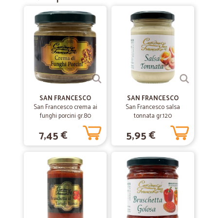
Ottimo ,con spedizione veloce
—
Trustpilot
11/02/2021
Prodotti buono ha consegnato scatole…
Prodotti buono ha consegnato scatole rotte con l’aggiunta del nastro
del trasportatore sopra quello di cicalia Ho già contattato il call
centaur per dirgli che non voglio prodotti in omaggio ma più serietà
SAN FRANCESCO
SAN FRANCESCO
compro da loro perché consegnano in tutta Italia e i prodotti sono
San Francesco crema ai
San Francesco salsa
buono
funghi porcini gr.80
tonnata gr.120
7,45 €
5,95 €
—
Cesare G.
20/09/2020
guanti da cucina
il materiale consegnato é stato conforme a quanto ordinato.
spedizione veloce e corretta
—
Silvia B.
10/03/2020