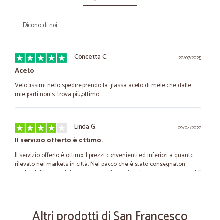
Dicono di noi
—
Concetta C.
22/07/2025
Aceto
Velocissimi nello spedire,prendo la glassa aceto di mele che dalle
mie parti non si trova più,ottimo.
—
Linda G.
09/04/2022
Il servizio offerto è ottimo.
Il servizio offerto è ottimo. I prezzi convenienti ed inferiori a quanto
rilevato nei markets in città. Nel pacco che è stato consegnaton
anche della cioccolata in omaggio. Acquisti online super convenienti!!!
—
Maurizio M.
11/07/2021
Altri prodotti di San Francesco
Ottimo