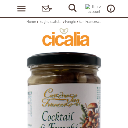
Home
Sughi, scatolame e condimenti
Funghi
San Francesco cocktail di funghi in olio di oliva gr.190