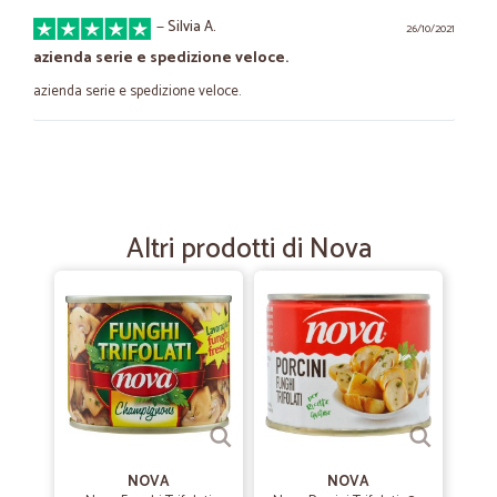
—
Silvia A.
26/10/2021
azienda serie e spedizione veloce.
azienda serie e spedizione veloce.
—
Adele D.
04/05/2021
Tutto perfetto
Tutto perfetto, comprate, comprate, comprate
Altri prodotti di Nova
—
Dina L.
27/04/2021
CICALIA SUPER
Qualità,prezzo, cortesia, consegna la spesa a casa perfettamente
imballata,anche il giorno dopo aver effettuato l'ordine, risposta
immediata a qualsiasi eventuale reclamo ,consiglio CICALIA che
aiuta la nostra dispensa a riempirsi di buoni prodotti restando a casa. ,
Dina Galli Larese
NOVA
NOVA