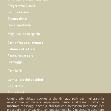
Programma Cicalia
Perché Cicalia
Dicono di noi
Dove spediamo
Migliori categorie
Carne fresca e lavorata
Salumi e affettati
Pasta, riso e cerali
Formaggi
Contatti
La mia lista dei desideri
Registrati
Contattaci
Questo sito utilizza cookies anche di terze parti per migliorare la
navigazione, ottimizzare l'esperienza utente, analizzare il traffico e
mostrare messaggi anche pubblicitari che potrebbero interessati. Per
proseguire la navigazione con questa modalità è necessario accettare