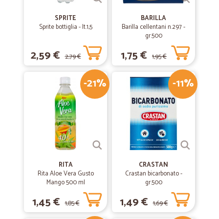
SPRITE
BARILLA
Sprite bottiglia - lt.1,5
Barilla cellentani n.297 -
gr.500
2,59 €
1,75 €
2,79 €
1,95 €
-21%
-11%
RITA
CRASTAN
Rita Aloe Vera Gusto
Crastan bicarbonato -
Mango 500 ml
gr.500
1,45 €
1,49 €
1,85 €
1,69 €