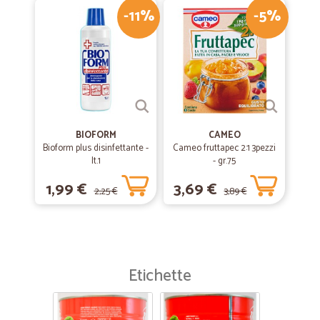
-11%
-5%
BIOFORM
CAMEO
Bioform plus disinfettante -
Cameo fruttapec 2:1 3pezzi
lt.1
- gr.75
1,99 €
3,69 €
2,25 €
3,89 €
Etichette