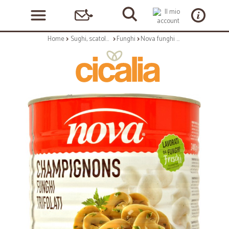
Home
Sughi, scatolame e condimenti
Funghi
Nova funghi champignon trifolati kg.2,4