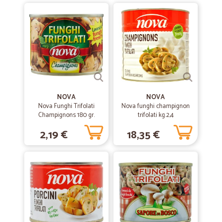
Veloce, un po' cara, però compensa la comodità di ricevere tutto a
casa. Una delle scatole è arrivata aperta. Sembra non mancasse
nulla. Consiglio di migliorare l'imballaggio
—
Claudia B.
26/03/2021
Spesa settimanale
Servizio sempre veloce e preciso
NOVA
NOVA
Nova Funghi Trifolati
Nova funghi champignon
—
Sandra C.
Champignons 180 gr.
trifolati kg.2,4
08/05/2020
La merce è arrivata ben imballata e…
2,19 €
18,35 €
La merce è arrivata ben imballata e conservata. Unico neo diversi
prodotti non erano disponibili
—
Caterina C.
02/05/2020
Cicalia spesa online
Servizio molto buono, consegna in tempi brevi e confezionamento