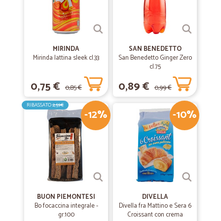
MIRINDA
SAN BENEDETTO
Mirinda lattina sleek cl.33
San Benedetto Ginger Zero
cl.75
0,75 €
0,89 €
0,85 €
0,99 €
RIBASSATO
2,59€
-12%
-10%
BUON PIEMONTESI
DIVELLA
Bo focaccina integrale -
Divella fra Mattino e Sera 6
gr.100
Croissant con crema