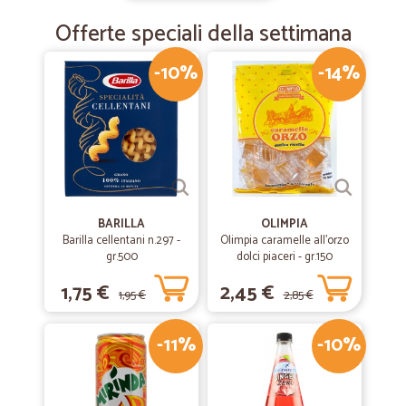
Offerte speciali della settimana
—
Dina L.
04/12/2018
-10%
-14%
cicalia aiuto prezioso a noi anziani,grazie.
molto soddisfatta dei buoni prodotti,dell inballaggio perfetto,della
velocità nella consegna,cortesia nell'assistenza immediata nelle e-
mail,la sollecitudine del corriere nella consegna,ringrazio CICALIA di
esistere-larese dina galli
BARILLA
OLIMPIA
Barilla cellentani n.297 -
Olimpia caramelle all'orzo
gr.500
dolci piaceri - gr.150
1,75 €
2,45 €
1,95 €
2,85 €
-11%
-10%