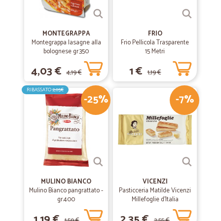
MONTEGRAPPA
FRIO
Montegrappa lasagne alla
Frio Pellicola Trasparente
bolognese gr.350
15 Metri
4,03 €
1 €
4,19 €
1,19 €
RIBASSATO
2,05€
-25%
-7%
MULINO BIANCO
VICENZI
Mulino Bianco pangrattato -
Pasticceria Matilde Vicenzi
gr.400
Millefoglie d'Italia
Classiche 125 gr.
1,19 €
2,35 €
1,59 €
2,55 €