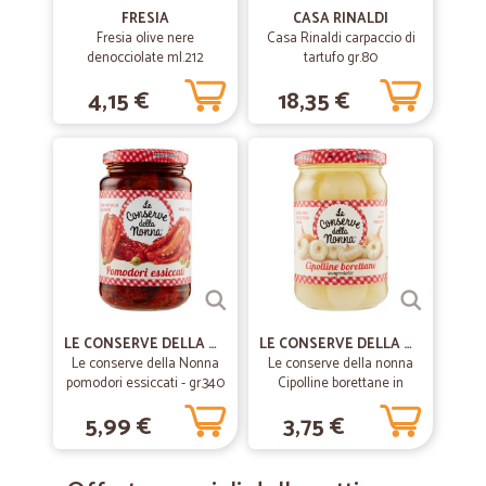
—
Simone R.
08/02/2020
FRESIA
CASA RINALDI
Fresia olive nere
Casa Rinaldi carpaccio di
Ottimo
denocciolate ml.212
tartufo gr.80
Ottimo, anche se per certi prodotti i prezzi sono più alti e l’ideale
sarebbe una spedizione gratuita oltre i 50€ almeno
4,15 €
18,35 €
—
Lavinia C.
24/01/2020
Eccezionale
Eccezionale
—
Trustpilot
30/10/2019
aurelio puntuale veloce la consegna in…
LE CONSERVE DELLA NONNA
LE CONSERVE DELLA NONNA
aurelio puntuale veloce la consegna in Sicilia in 2 giorni
Le conserve della Nonna
Le conserve della nonna
pomodori essiccati - gr.340
Cipolline borettane in
agrodolce 270 gr.
5,99 €
3,75 €
—
Giulia P.
22/09/2019
Tutto perfetto!