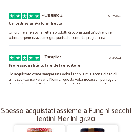
—
Cristiano Z.
05/02/2026
Un ordine arrivato in fretta
Un ordine arrivato in fretta, i prodotti di buona qualita' potrei dire,
ottima esperienza, consegna puntuale come da programma.
—
Trustpilot
19/12/2024
Professionalità totale del venditore
Ho acquistato come sempre una volta l'anno la mia scorta di fagioli
al fiasco (Conserve della Nonna), questa volta necessari per regalarli
durante le cene delle festività natalizie. Solita spedizione veloce ma,
dopo poche ore dall'arrivo, comincio ad avvertire un pesante odore
proveniente dal pacco dei barattoli. Una volta aperto, erano tutti
fracassati, un pò per colpa di una protezione più leggera di altre volte,
un pò per la solita incuria del trasporto. Denunciato l'accaduto con
Spesso acquistati assieme a Funghi secchi
delle foto, dopo neanche un'ora Cicalia mi rimborsava tutto
lentini Merlini gr.20
formulandomi le scuse per l'accaduto. Cosa dire di più? Continuerò
sempre da loro, anche rischiando. Massima professionalità.