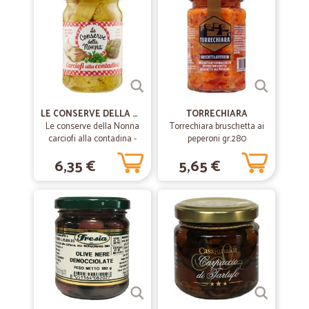
—
Andrea B.
15/12/2023
Attenzione faccio questo ordine 1 volta…
Attenzione faccio questo ordine 1 volta anno ma la latta che arriva è
sempre ammaccata . grazie
LE CONSERVE DELLA NONNA
TORRECHIARA
—
Claudio T.
04/08/2020
Le conserve della Nonna
Torrechiara bruschetta ai
Materiale arrivato velocemente.
carciofi alla contadina -
peperoni gr.280
gr.270
Materiale arrivato velocemente. Tutto molto bene
6,35 €
5,65 €
—
Maria rosaria A.
01/06/2020
Valutazione per acquisto prodotti vari
Tutto perfetto. Prodotti buoni, ottimo rapporto qualità prezzo,
consegna nei tempi giusti. Ripeterò l'esperienza nei prossimi acquisti.
Grazie