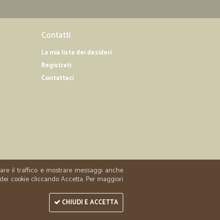
Contatti
La mia lista dei desideri
Registrati
Contattaci
zzare il traffico e mostrare messaggi anche
 dei cookie cliccando Accetta. Per maggiori
CHIUDI E ACCETTA