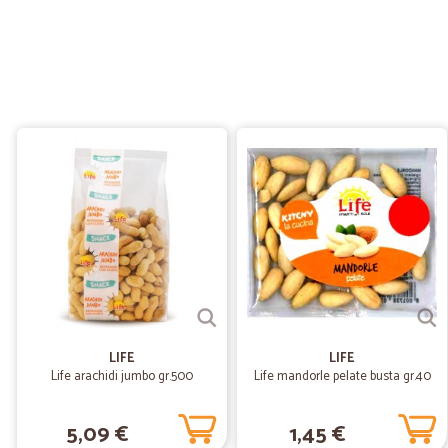
LIFE
LIFE
Life arachidi jumbo gr.500
Life mandorle pelate busta gr.40
5,09 €
1,45 €