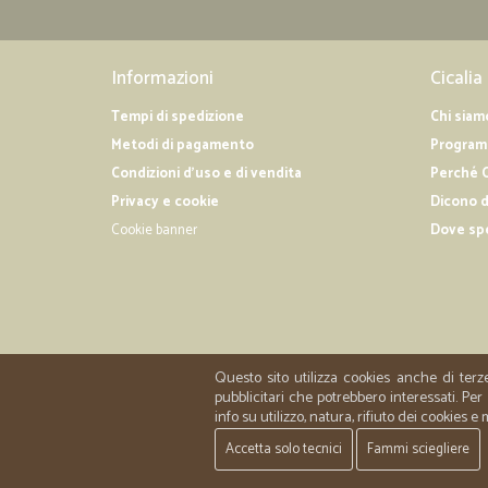
Informazioni
Cicalia
Tempi di spedizione
Chi siam
Metodi di pagamento
Programm
Condizioni d'uso e di vendita
Perché C
Privacy e cookie
Dicono d
Cookie banner
Dove sp
Questo sito utilizza cookies anche di terz
pubblicitari che potrebbero interessati. P
info su utilizzo, natura, rifiuto dei cookies e
Accetta solo tecnici
Fammi sciegliere