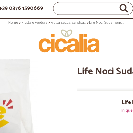
+39 0376 1590669
Home
Frutta e verdura
Frutta secca, candita e sciroppata
Life Noci Sudamerica 750 g
Life Noci Su
Life
In que