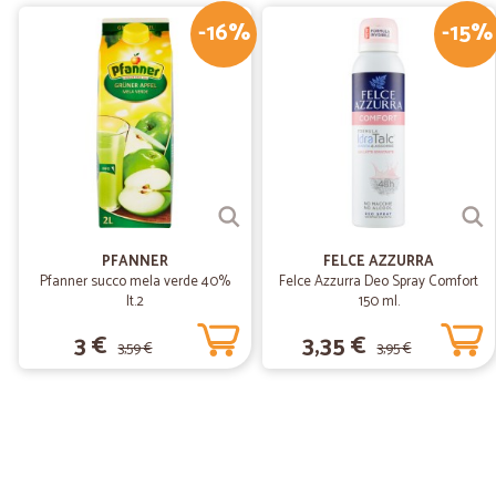
-16%
-15%
PFANNER
FELCE AZZURRA
Pfanner succo mela verde 40%
Felce Azzurra Deo Spray Comfort
lt.2
150 ml.
3 €
3,35 €
3,59 €
3,95 €