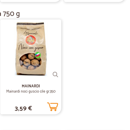
a 750 g
18/08/2020
sto da…
Cicalia mai avuto nessun problema. Veloci, precisi,
lche difetto nel confezionamento ma imputabile
 Il corriere un paio di volte ha rotto delle bottiglie di
ll'ordine successivo. Continuerò a fare la spesa da loro
06/03/2020
MAINARDI
Mainardi noci guscio cile gr.350
o fatto.
3,59 €
29/09/2019