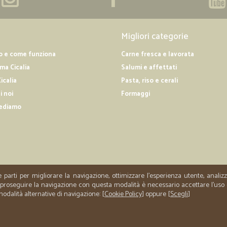
Migliori categorie
o e come funziona
Carne fresca e lavorata
a Cicalia
Salumi e affettati
icalia
Pasta, riso e cerali
i noi
Formaggi
ediamo
e parti per migliorare la navigazione, ottimizzare l'esperienza utente, anali
er proseguire la navigazione con questa modalità è necessario accettare l'uso
 modalità alternative di navigazione: [
Cookie Policy
] oppure [
Scegli
]