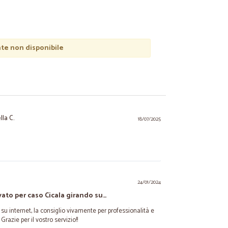
e non disponibile
lla C.
18/07/2025
24/01/2024
ato per caso Cicala girando su…
su internet, la consiglio vivamente per professionalità e
Grazie per il vostro servizio!!