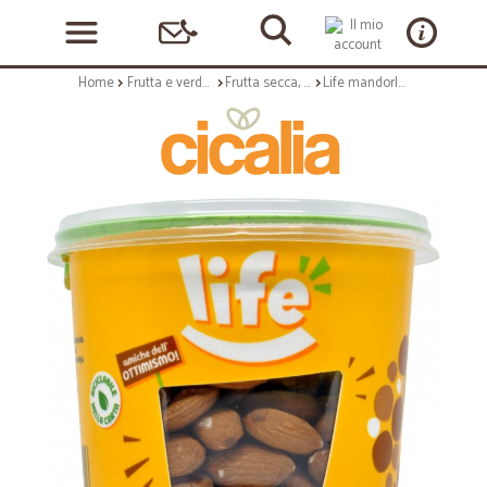
Home
Frutta e verdura
Frutta secca, candita e sciroppata
Life mandorle sgusciate bicchiere gr.140