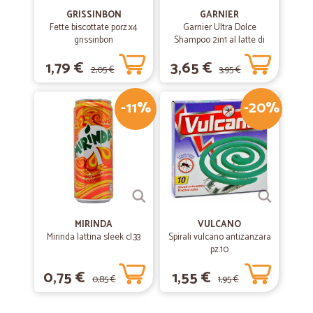
GRISSINBON
GARNIER
Fette biscottate porz.x4
Garnier Ultra Dolce
grissinbon
Shampoo 2in1 al latte di
Vaniglia e polpa di Papaya
1,79 €
3,65 €
per capelli lunghi, 300 ml.
2,05 €
3,95 €
-11%
-20%
MIRINDA
VULCANO
Mirinda lattina sleek cl.33
Spirali vulcano antizanzara
pz.10
0,75 €
1,55 €
0,85 €
1,95 €