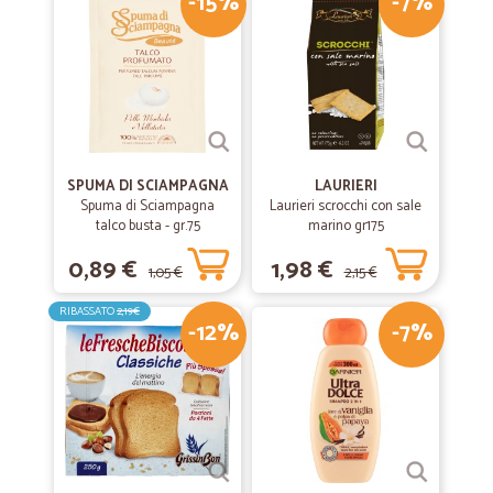
-15%
-7%
SPUMA DI SCIAMPAGNA
LAURIERI
Spuma di Sciampagna
Laurieri scrocchi con sale
talco busta - gr.75
marino gr175
0,89 €
1,98 €
1,05 €
2,15 €
RIBASSATO
2,19€
-12%
-7%