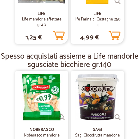
Cicalia Super!!!
LIFE
LIFE
Mi sono trovata molto bene non avendo la possibilità di andare a fare
Life mandorle affettate
life Farina di Castagne 250
la spesa ho voluto provare questo servizio. Tutto arrivato
gr.40
g
correttamente ed imballato alla perfezione. Sono rimasta sorpresa e
ricomprerò sicuramente da voi
1,25 €
4,99 €
Spesso acquistati assieme a Life mandorle
—
Antonio C.
25/09/2019
sgusciate bicchiere gr.140
Siamo molto contenti
Siamo molto contenti
—
Giampaolo B.
25/03/2019
ottimo servizio
ottimo servizio
NOBERASCO
SAGI
Noberasco mandorle
Sagi Ciocofrutta mandorle