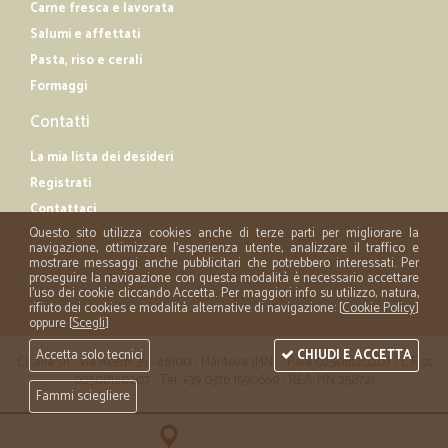
Carne fresca e lavorata
Salumi e affettati
Pasta, riso e cerali
Formaggi
Contatti
La mia lista dei desideri
Registrati
Contattaci
Questo sito utilizza cookies anche di terze parti per migliorare la
navigazione, ottimizzare l'esperienza utente, analizzare il traffico e
mostrare messaggi anche pubblicitari che potrebbero interessati. Per
proseguire la navigazione con questa modalità è necessario accettare
l'uso dei cookie cliccando Accetta. Per maggiori info su utilizzo, natura,
rifiuto dei cookies e modalità alternative di navigazione: [
Cookie Policy
]
oppure [
Scegli
]
Accetta solo tecnici
CHIUDI E ACCETTA
Cicalia srl - via Acerbi 35 - 46100 - Mantova (MN) - P.iva 02508120207 - C.Fisc
02508120207 - Tel. +39 0376 1590669 - REA: MN 258721
Fammi sciegliere