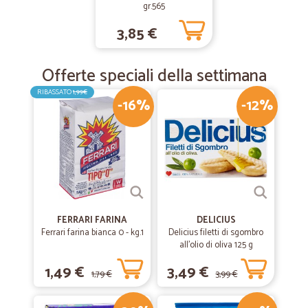
gr.565
3,85 €
Offerte speciali della settimana
RIBASSATO
1,99€
-16%
-12%
FERRARI FARINA
DELICIUS
Ferrari farina bianca 0 - kg.1
Delicius filetti di sgombro
all'olio di oliva 125 g
1,49 €
3,49 €
1,79 €
3,99 €