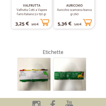
VALFRUTTA
AURICCHIO
Valfrutta Cotti a Vapore
Auricchio scamorza bianca
Farro Italiano 3 x 150 gr.
gr.260
3,25 €
5,36 €
3,65 €
5,95 €
Etichette