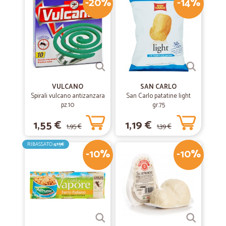
-20%
-14%
VULCANO
SAN CARLO
Spirali vulcano antizanzara
San Carlo patatine light
pz.10
gr.75
1,55 €
1,19 €
1,95 €
1,39 €
RIBASSATO
4,15€
-10%
-10%