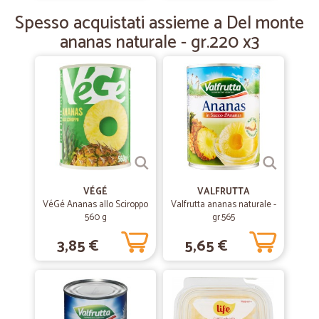
.
Spesso acquistati assieme a Del monte
ananas naturale - gr.220 x3
VÉGÉ
VALFRUTTA
VéGé Ananas allo Sciroppo
Valfrutta ananas naturale -
560 g
gr.565
3,85 €
5,65 €