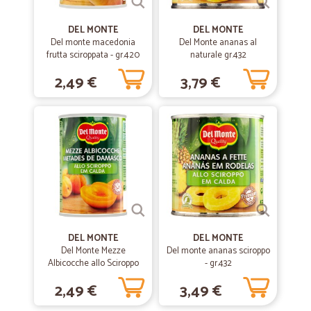
—
Valentina D.
29/05/2020
Ottimo!
DEL MONTE
DEL MONTE
Del monte macedonia
Del Monte ananas al
Ottimo! Ordine in tempo e veloce!
frutta sciroppata - gr.420
naturale gr.432
2,49 €
3,79 €
—
Barbara R.
22/04/2020
Ottimo servizio veloci comodo e…
Ottimo servizio veloci comodo e prodotti vasti
—
Gianluca C.
27/01/2020
Esperienza Positiva
Servizio rapido ed efficente. Acquisterò nuovamente.
DEL MONTE
DEL MONTE
Del Monte Mezze
Del monte ananas sciroppo
Albicocche allo Sciroppo
—
Gennaro T.
- gr.432
12/01/2019
420 gr.
Servizio ottimo
2,49 €
3,49 €
Servizio ottimo, prezzo ottimo, e sopratutto serietà che non gusta mai