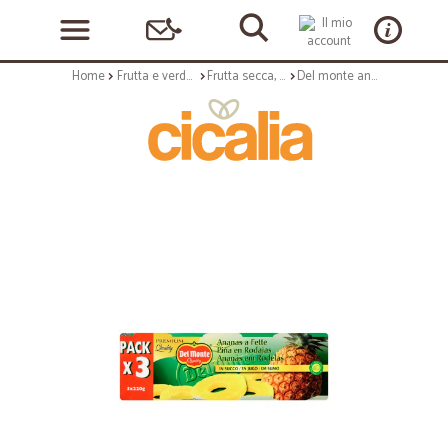
Home
Frutta e verdura
Frutta secca, candita e sciroppata
Del monte ananas naturale - gr.220 x3