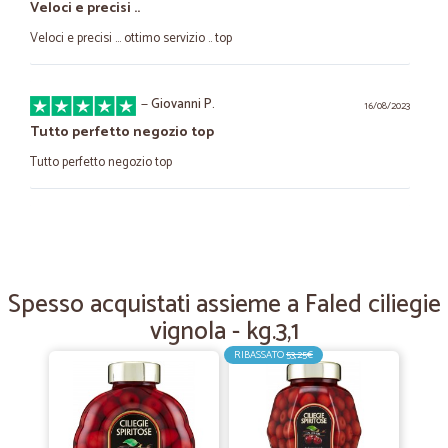
Veloci e precisi ..
Veloci e precisi ... ottimo servizio .. top
—
Giovanni P.
16/08/2023
Tutto perfetto negozio top
Tutto perfetto negozio top
—
Corradino F.
28/03/2022
Sono assolutamente soddisfatto…
Sono assolutamente soddisfatto dell'acquisto compiuto su questo
Spesso acquistati assieme a Faled ciliegie
sito, dunque non posso che esprimere un feedback totalmente
vignola - kg.3,1
positivo
RIBASSATO
53,25€
—
Trustpilot
23/04/2021
Il mio supermercato definitivo!!
La qualità del servizio e della merce (anche fresca) che arriva a casa