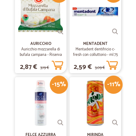
E' un buon metodo per far consegnare i…
E' un buon metodo per far consegnare i prodotti che nei piccoli paesi
non sono disponibili; consegne affidabili e precise nei tempi. I prezzi
dei prodotti sono al momento poco competitivi rispetto al mercato
cittadino
AURICCHIO
MENTADENT
Auricchio mozzarella di
Mentadent dentifricio c-
bufala campana - Riserva
fresh con colluttorio - ml.75
esclusiva gr.125
2,87 €
2,59 €
3,19 €
3,09 €
-15%
-11%
FELCE AZZURRA
MIRINDA