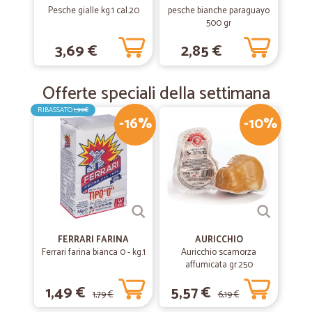
la merce è arrivata subito e in ottimo…
Pesche gialle kg.1 cal.20
pesche bianche paraguayo
500 gr
la merce è arrivata subito e in ottimo stato grazie
3,69 €
2,85 €
Offerte speciali della settimana
RIBASSATO
1,99€
-16%
-10%
FERRARI FARINA
AURICCHIO
Ferrari farina bianca 0 - kg.1
Auricchio scamorza
affumicata gr.250
1,49 €
5,57 €
1,79 €
6,19 €