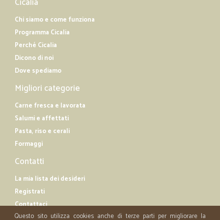
Cicalia
Chi siamo e come funziona
Programma Cicalia
Perché Cicalia
Dicono di noi
Dove spediamo
Migliori categorie
Carne fresca e lavorata
Salumi e affettati
Pasta, riso e cerali
Formaggi
Contatti
La mia lista dei desideri
Registrati
Contattaci
Questo sito utilizza cookies anche di terze parti per migliorare la