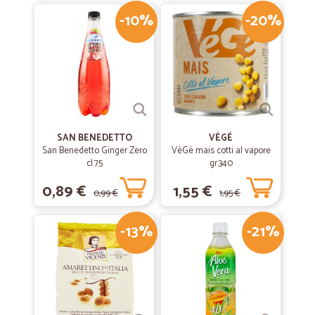
-10%
-20%
SAN BENEDETTO
VÉGÉ
San Benedetto Ginger Zero
VèGè mais cotti al vapore
cl.75
gr.340
0,89 €
1,55 €
0,99 €
1,95 €
-13%
-21%