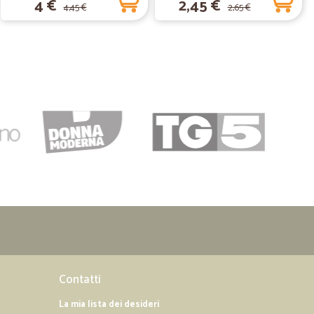
4 €
2,45 €
4,45 €
2,65 €
09/06/2020
 veloci
.
27/09/2019
dotti
.
12/07/2019
tà nella…
Contatti
a consegna .
La mia lista dei desideri