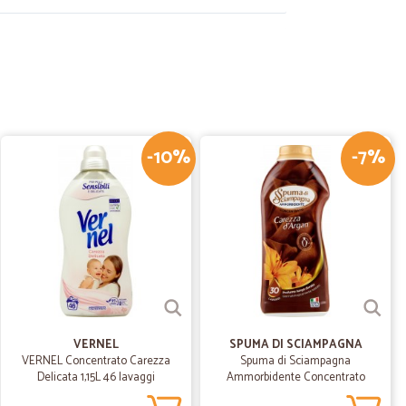
D.
13/12/2021
i.
-10%
-7%
23/08/2020
25/08/2020
VERNEL
SPUMA DI SCIAMPAGNA
VERNEL Concentrato Carezza
Spuma di Sciampagna
Delicata 1,15L 46 lavaggi
Ammorbidente Concentrato
13/06/2020
Carezza d'Argan 600 ml