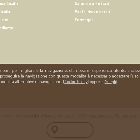
a Cicalia
Salumi e affettati
—
Stefano K.
icalia
Pasta, riso e cerali
Ottimo
i noi
Formaggi
Acquisto da loro da oltre un anno e
ediamo
a volte sorprese positive fatte di p
collaborazione. Ne sono completa
e parti per migliorare la navigazione, ottimizzare l'esperienza utente, anali
er proseguire la navigazione con questa modalità è necessario accettare l'uso
 modalità alternative di navigazione: [
Cookie Policy
] oppure [
Scegli
]
 35 - 46100 - Mantova (MN) - P.iva 02508120207 - C.Fisc 02508120207 - Tel. +39 0376