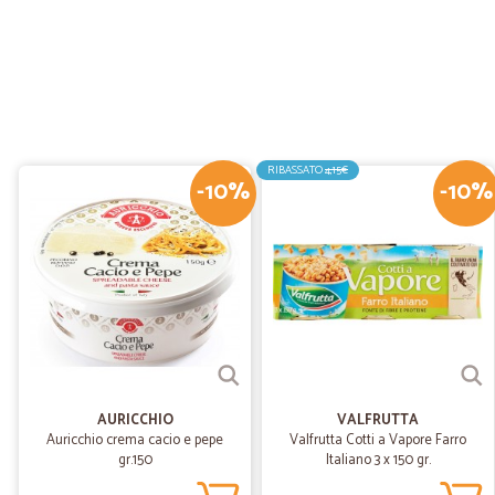
RIBASSATO
4,15€
-10%
-10%
AURICCHIO
VALFRUTTA
Auricchio crema cacio e pepe
Valfrutta Cotti a Vapore Farro
gr.150
Italiano 3 x 150 gr.