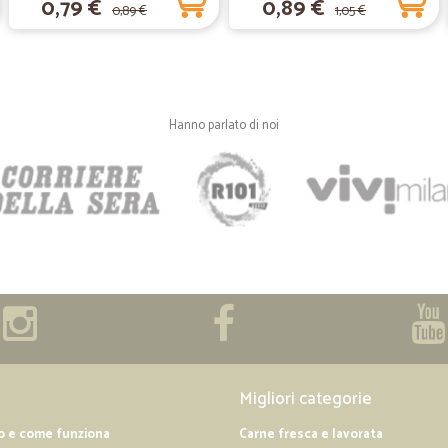
0,79 €
0,89 €
Ottimo tutto perfetto
0,89 €
1,05 €
Ottimo tutto perfetto
—
Jochen A.
Hanno parlato di noi
Venditore serio e consegne
Venditore serio e consegne veloci
—
Emanuele B
Veloci e puntuali ottimi pro
Veloci e puntuali ottimi prodotti
—
Pierpaolo G
Servizio eccellente e veloci
Migliori categorie
Servizio eccellente e velocità nell
o e come funziona
Carne fresca e lavorata