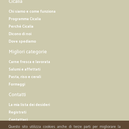
Cicalia
Chi siamo e come funziona
Programma Cicalia
Perché Cicalia
Dicono di noi
Dove spediamo
Migliori categorie
Carne fresca e lavorata
Salumi e affettati
Pasta, riso e cerali
Formaggi
Contatti
La mia lista dei desideri
Registrati
Contattaci
Questo sito utilizza cookies anche di terze parti per migliorare la