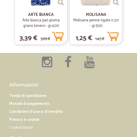
ARTE BIANCA
MOLISANA
Arte bianca pan piuma
Molisana penne rigate n.20
grano tenero - gr.400
- gr.500
3,39 €
1,25 €
3,89 €
1,45 €
Informazioni
Tempi di spedizione
Metodi di pagamento
Condizioni d'uso e di vendita
Privacy e cookie
Cookie banner