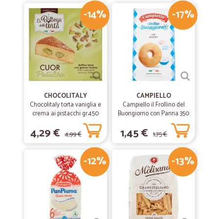
-14%
-17%
CHOCOLITALY
CAMPIELLO
Chocolitaly torta vaniglia e
Campiello il Frollino del
crema ai pistacchi gr.450
Buongiorno con Panna 350
g
4,29 €
1,45 €
4,99 €
1,75 €
-12%
-13%