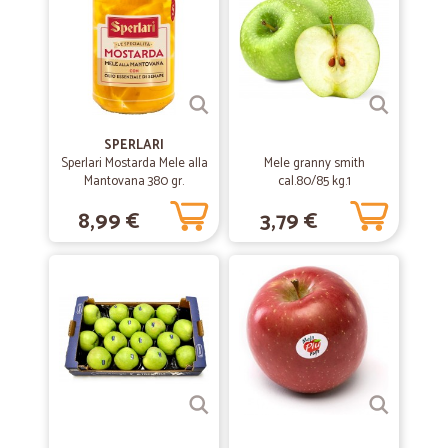
Prodotti di ottima qualità..
Prodotti di ottima qualità... peccato per il corriere che trattano i pacchi
come palloni da calcio.....sicuramente riaquisto speriamo nel corriere
più ligio ...
SPERLARI
—
Giovanna P.
24/06/2020
Sperlari Mostarda Mele alla
Mele granny smith
Servizio buono e merce fresca.
Mantovana 380 gr.
cal.80/85 kg.1
Servizio buono e merce fresca.
8,99 €
3,79 €
—
Minetta B.
04/06/2020
Bellissima puntuale comoda…
Bellissima puntuale comoda efficacissima la rifaccio sicuramente
—
Francesco M.
16/04/2020
Ottimo servizio