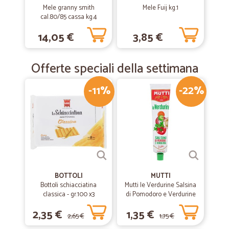
Ottimo servizio
Mele granny smith
Mele Fuij kg.1
cal.80/85 cassa kg.4
14,05 €
3,85 €
—
Silvia B.
02/07/2019
Gentilezza e professionalità
Offerte speciali della settimana
Gentilezza e professionalità
-11%
-22%
BOTTOLI
MUTTI
Bottoli schiacciatina
Mutti le Verdurine Salsina
classica - gr.100 x3
di Pomodoro e Verdurine
130 g
2,35 €
1,35 €
2,65 €
1,75 €