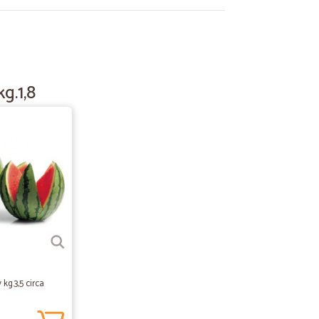
25/03/2025
to sito, molto intuitivo prezzi ottimi e consegna super.
g.1,8
10/12/2023
ualche…
 tempo. Devo dire che si dimostrano sempre impeccabili
r la celerità delle spedizioni.
28/07/2020
ato…
lche ritardo, è dipeso dal corriere, non da Cicalia.
kg.3,5 circa