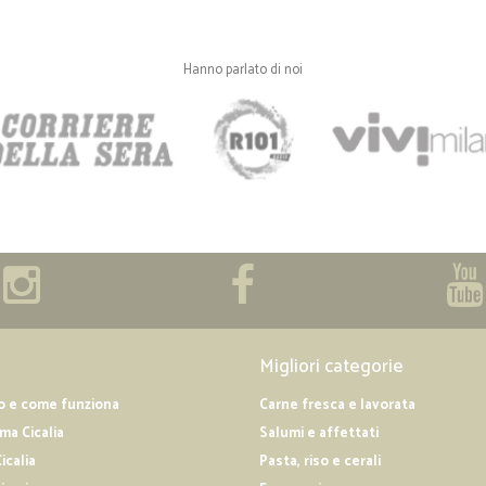
I prezzi sono ottimi, la carne è da
importantissima), ottima l'idea d
freezer. Ottimo il servizio clienti 
Hanno parlato di noi
in 48 ore arriva a casa. Ci sono tu
darei più di 5 stelle, merita.
—
Marcella M.
Tutto ok
Spedizione rapida e puntuale Mer
Migliori categorie
o e come funziona
Carne fresca e lavorata
a Cicalia
Salumi e affettati
icalia
Pasta, riso e cerali