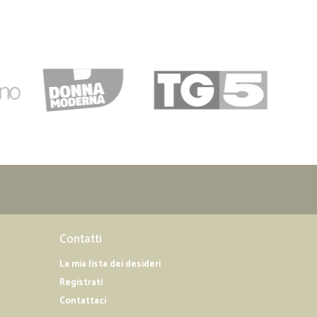
vvero freschissima e prodotta in Italia (cosa per me
ei sacchetti sottovuoto occupano anche meno spazio in
cordiale e disponibile, spedizione veloce con furgone frigo,
tte le corsie proprio come un supermercato fisico. Potessi
05/01/2019
ce conforme
Contatti
La mia lista dei desideri
Registrati
Contattaci