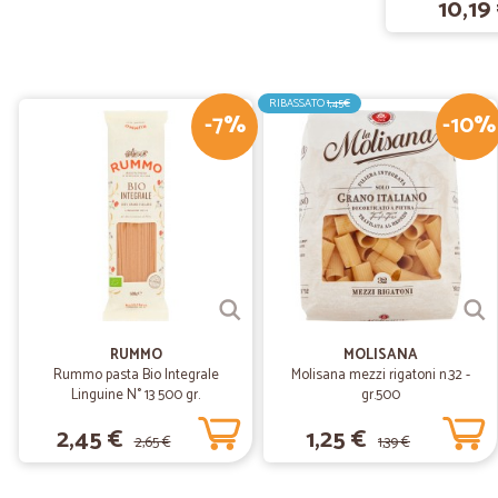
10,19
RIBASSATO
1,45€
-7%
-10%
RUMMO
MOLISANA
Rummo pasta Bio Integrale
Molisana mezzi rigatoni n.32 -
Linguine N° 13 500 gr.
gr.500
2,45 €
1,25 €
2,65 €
1,39 €