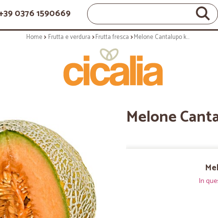
+39 0376 1590669
Home
Frutta e verdura
Frutta fresca
Melone Cantalupo kg.1,8
Melone Canta
Mel
In que