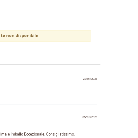
e non disponibile
22/03/2026
e
05/05/2025
sima e Imballo Eccezionale, Consigliatissimo.