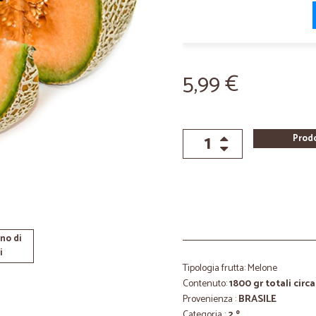
5,99 €
Prod
no di
i
Tipologia frutta: Melone
Contenuto:
1800 gr totali circa
Provenienza :
BRASILE
Categoria :
2 º