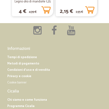
Legno olio di mandorle 1,25
ho ricevuto rapidamente i prodotti…
L
4 €
2,15 €
ho ricevuto rapidamente i prodotti acquistati che ho trovato ben
4,39 €
2,35 €
imballati
Informazioni
Tempi di spedizione
Metodi di pagamento
Condizioni d'uso e di vendita
Privacy e cookie
Cookie banner
Cicalia
Chi siamo e come funziona
Programma Cicalia