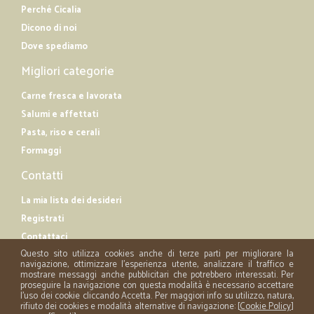
Perché Cicalia
Dicono di noi
Dove spediamo
Migliori categorie
Carne fresca e lavorata
Salumi e affettati
Pasta, riso e cerali
Formaggi
Contatti
La mia lista dei desideri
Registrati
Contattaci
Questo sito utilizza cookies anche di terze parti per migliorare la
navigazione, ottimizzare l'esperienza utente, analizzare il traffico e
mostrare messaggi anche pubblicitari che potrebbero interessati. Per
proseguire la navigazione con questa modalità è necessario accettare
l'uso dei cookie cliccando Accetta. Per maggiori info su utilizzo, natura,
rifiuto dei cookies e modalità alternative di navigazione: [
Cookie Policy
]