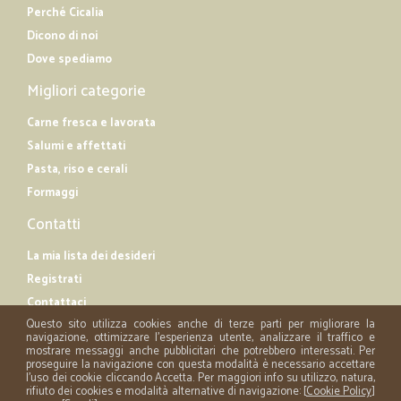
Perché Cicalia
Dicono di noi
Dove spediamo
Migliori categorie
Carne fresca e lavorata
Salumi e affettati
Pasta, riso e cerali
Formaggi
Contatti
La mia lista dei desideri
Registrati
Contattaci
Questo sito utilizza cookies anche di terze parti per migliorare la
navigazione, ottimizzare l'esperienza utente, analizzare il traffico e
mostrare messaggi anche pubblicitari che potrebbero interessati. Per
proseguire la navigazione con questa modalità è necessario accettare
l'uso dei cookie cliccando Accetta. Per maggiori info su utilizzo, natura,
rifiuto dei cookies e modalità alternative di navigazione: [
Cookie Policy
]