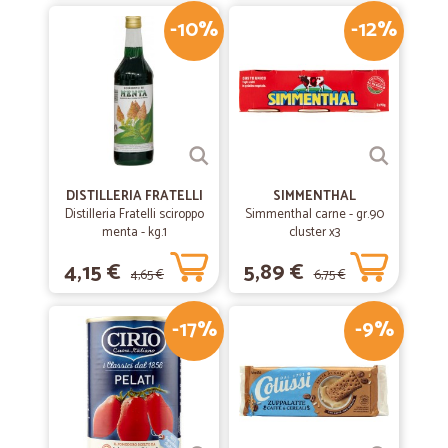
-10%
-12%
DISTILLERIA FRATELLI
SIMMENTHAL
Distilleria Fratelli sciroppo
Simmenthal carne - gr.90
menta - kg.1
cluster x3
4,15 €
5,89 €
4,65 €
6,75 €
-17%
-9%