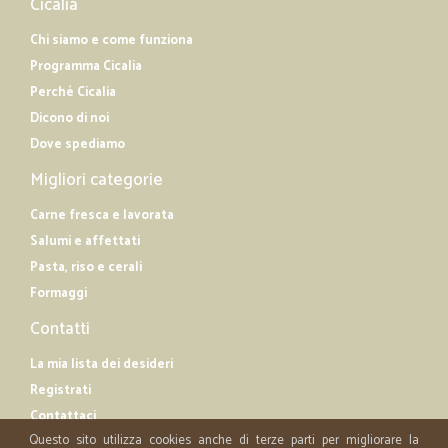
Cicalia
Chi siamo e come funziona
Programma Cicalia
Perché Cicalia
Dicono di noi
Dove spediamo
Migliori categorie
Carne fresca e lavorata
Salumi e affettati
Pasta, riso e cerali
Formaggi
Contatti
La mia lista dei desideri
Registrati
Contattaci
Questo sito utilizza cookies anche di terze parti per migliorare la