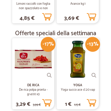
Limoni raccolti con foglia
Arance kg.1
non spazzolato e non
cerato kg.1
—
Paolo nazzareno D.
01/04/2019
4,85 €
3,69 €
Ottima esperienza
Ottima esperienza, prodotti imballati con cura e spedizione ben
Offerte speciali della settimana
gestita.
-17%
-13%
DE RICA
YOGA
De rica polpa pronta -
Yoga succo ace cl.20 vap
gr.400 x3
3,29 €
1 €
3,99 €
1,15 €