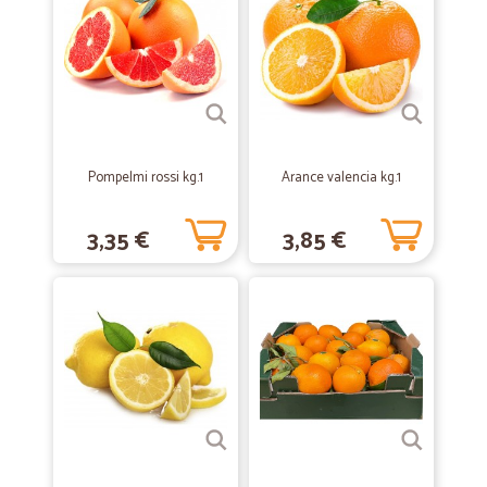
I prezzi sono nella media e le merci…
I prezzi sono nella media e le merci sono imballate bene.
—
Angelo B.
19/08/2020
Molto buono
Molto buono
Pompelmi rossi kg.1
Arance valencia kg.1
3,35 €
3,85 €
—
Alfio S.
18/12/2019
STAFF Semplicemente FANTASTICI e…
STAFF Semplicemente FANTASTICI e Puntualissimi !
—
Paolo M.
29/05/2019
Per ora … poco o niente da dire
Per ora … poco o niente da dire. La mia esperienza con questo market
si limita ad una sola ordinazione. Ho dato 4 stelle perché c'è un limite
minimo di spesa che ne invalida un po' la praticità.